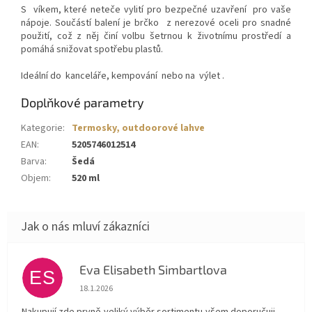
S
víkem, které neteče vylití pro bezpečné uzavření
pro vaše
nápoje. Součástí balení je brčko
z nerezové oceli
pro snadné
použití, což z něj činí volbu šetrnou k životnímu prostředí a
pomáhá snižovat spotřebu plastů.
Ideální do
kanceláře, kempování
nebo na
výlet
.
Doplňkové parametry
Kategorie
:
Termosky, outdoorové lahve
EAN
:
5205746012514
Barva
:
Šedá
Objem
:
520 ml
Eva Elisabeth Simbartlova
ES
Hodnocení obchodu je 5 z 5 hvězdiček.
18.1.2026