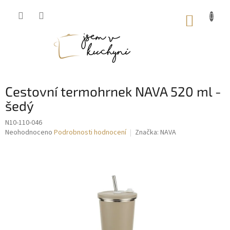
Přejít
na
NÁKUP
obsah
KOŠÍK
Cestovní termohrnek NAVA 520 ml -
šedý
N10-110-046
Průměrné
Neohodnoceno
Podrobnosti hodnocení
Značka:
NAVA
hodnocení
produktu
je
0,0
z
5
hvězdiček.