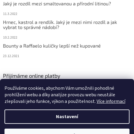
Jaký je rozdíl mezi smaltovanou a přírodní litinou?
11.3.2022
Hrnec, kastrol a rendlík. Jaký je mezi nimi rozdíl a jak
vybrat to správné nádobí?
10.2.2022
Bounty a Raffaelo kuličky lepší než kupované
23.12.2021
Přijímáme online platby
Používáme cookies, abychom Vám umožnili pohodlné
prohlížení webu a díky analýze provozu webu neustále
zlepšovali jeho funkce, výkon a použitelnost.
Více informací
Nastavení
Vytvořil Shoptet