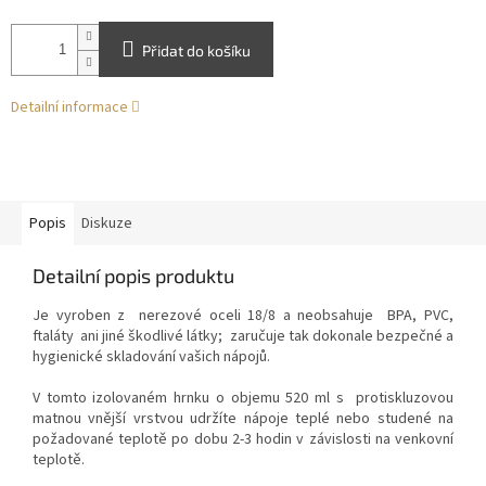
Přidat do košíku
Detailní informace
Popis
Diskuze
Detailní popis produktu
Je vyroben z
nerezové oceli 18/8 a
neobsahuje
BPA, PVC,
ftaláty
ani jiné škodlivé látky; zaručuje tak dokonale bezpečné a
hygienické skladování vašich nápojů.
V tomto izolovaném hrnku o objemu 520 ml s
protiskluzovou
matnou vnější vrstvou
udržíte nápoje teplé nebo studené na
požadované teplotě po dobu 2-3 hodin v závislosti na venkovní
teplotě.