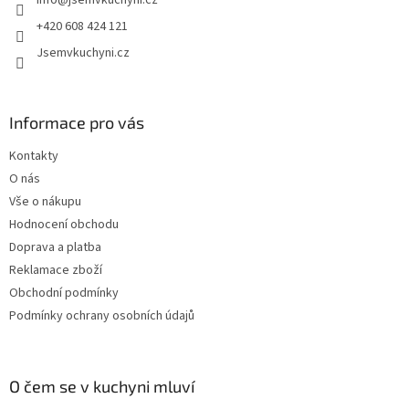
info
@
jsemvkuchyni.cz
í
+420 608 424 121
Jsemvkuchyni.cz
Informace pro vás
Kontakty
O nás
Vše o nákupu
Hodnocení obchodu
Doprava a platba
Reklamace zboží
Obchodní podmínky
Podmínky ochrany osobních údajů
O čem se v kuchyni mluví