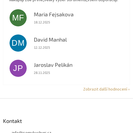
Nakupují zde prvně,veliký výběr sortimentu,všem doporučuji.
Maria Fejsakova
MF
Hodnocení obchodu je 5 z 5 hvězdiček.
18.12.2025
David Manhal
DM
Hodnocení obchodu je 5 z 5 hvězdiček.
12.12.2025
Jaroslav Pelikán
JP
Hodnocení obchodu je 5 z 5 hvězdiček.
28.11.2025
Zobrazit další hodnocení
Z
á
p
a
Kontakt
t