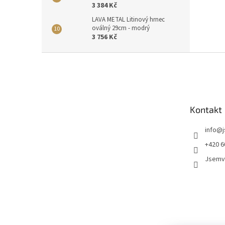
3 384 Kč
LAVA METAL Litinový hrnec
oválný 29cm - modrý
3 756 Kč
Z
á
p
a
t
Kontakt
í
info
@
+420 6
Jsemv