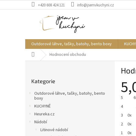
Přejít
+420 608 424 121
info@jsemvkuchyni.cz
na
obsah
Outdorové láhve, tašky, batohy, bento boxy
KUCHY
Domů
Hodnocení obchodu
P
Hod
o
Přeskočit
s
5,
Kategorie
kategorie
t
r
Outdorové láhve, tašky, batohy, bento
a
5
6
boxy
n
KUCHYNĚ
4
n
Heureka.cz
3
0x
í
Nádobí
p
2
0x
Litinové nádobí
a
1
0x