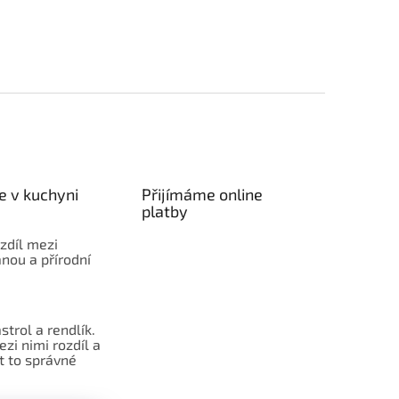
e v kuchyni
Přijímáme online
platby
ozdíl mezi
nou a přírodní
strol a rendlík.
ezi nimi rozdíl a
t to správné