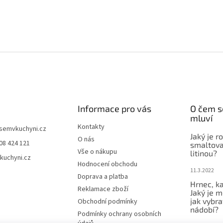
Informace pro vás
O čem s
mluví
Kontakty
jsemvkuchyni.cz
Jaký je r
O nás
08 424 121
smaltova
Vše o nákupu
litinou?
kuchyni.cz
Hodnocení obchodu
11.3.2022
Doprava a platba
Hrnec, ka
Reklamace zboží
Jaký je m
jak vybra
Obchodní podmínky
nádobí?
Podmínky ochrany osobních