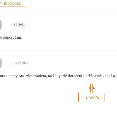
AT HODNOCENÍ
|
5.3.2021
Hodnocení obchodu je 5 z 5 hvězdiček.
d odporučam.
|
10.12.2020
Hodnocení obchodu je 5 z 5 hvězdiček.
kup a dobrý. Mají vše skladem, takže rychlé doručení. Potěšila mě vtipná a 
S
1
4
t
r
O
NAHORU
á
v
n
l
k
á
o
d
v