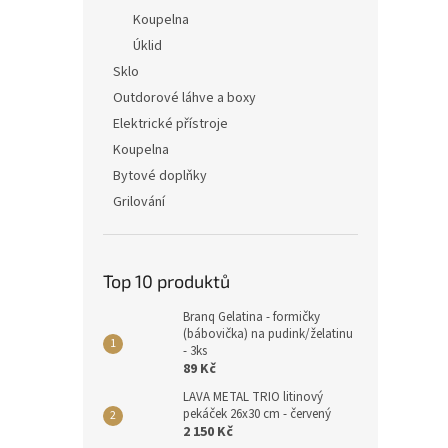
Koupelna
Úklid
Sklo
Outdorové láhve a boxy
Elektrické přístroje
Koupelna
Bytové doplňky
Grilování
Top 10 produktů
Branq Gelatina - formičky
(bábovička) na pudink/želatinu
- 3ks
89 Kč
LAVA METAL TRIO litinový
pekáček 26x30 cm - červený
2 150 Kč