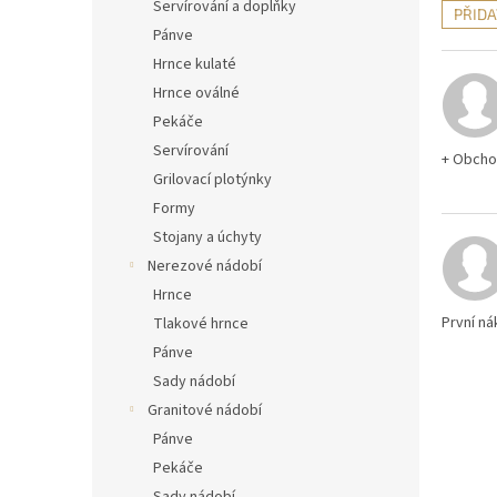
n
Servírování a doplňky
PŘID
e
Pánve
V
l
ý
Hrnce kulaté
p
Hrnce oválné
i
Pekáče
s
Servírování
h
+ Obcho
Grilovací plotýnky
o
d
Formy
n
Stojany a úchyty
o
Nerezové nádobí
c
Hrnce
e
První ná
Tlakové hrnce
n
Pánve
í
Sady nádobí
Granitové nádobí
Pánve
Pekáče