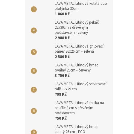
LAVA METAL Litinová kulatá duo
plotýnka 30cm
1 860 Kč
LAVA METAL Litinový pekáč
22x30cm s dřevěným
podstavcem - zelený
2 988 Kč
LAVA METAL Litinová grilovací
pánev 26x26 cm - zelená
2 580 Kč
LAVA METAL Litinový hrnec
oválný 29cm - červený
3 756 Kč
LAVA METAL Litinový servírovací
talíř 17x25 cm
798 Kč
LAVA METAL Litinová miska na
souffle 8 cm s dřevěným
podstavcem
750 Kč
LAVA METAL Litinový hrnec
kulatý 26 cm - ECO