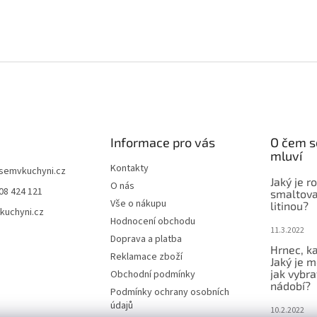
Informace pro vás
O čem s
mluví
Kontakty
jsemvkuchyni.cz
Jaký je r
O nás
08 424 121
smaltova
Vše o nákupu
litinou?
kuchyni.cz
Hodnocení obchodu
11.3.2022
Doprava a platba
Hrnec, ka
Reklamace zboží
Jaký je m
jak vybra
Obchodní podmínky
nádobí?
Podmínky ochrany osobních
údajů
10.2.2022