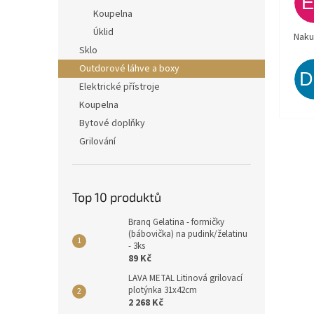
Koupelna
Úklid
Naku
Sklo
Outdorové láhve a boxy
Elektrické přístroje
Koupelna
Bytové doplňky
Grilování
Top 10 produktů
Branq Gelatina - formičky
(bábovička) na pudink/želatinu
- 3ks
89 Kč
LAVA METAL Litinová grilovací
plotýnka 31x42cm
2 268 Kč