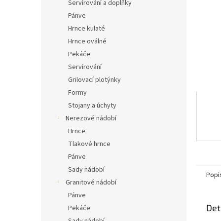
n
Servírování a doplňky
e
Pánve
l
Hrnce kulaté
Hrnce oválné
Pekáče
Servírování
Grilovací plotýnky
Formy
Stojany a úchyty
Nerezové nádobí
Hrnce
Tlakové hrnce
Pánve
Sady nádobí
Popi
Granitové nádobí
Pánve
Det
Pekáče