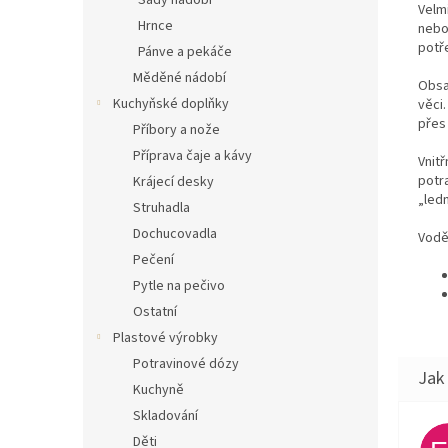
Sady nádobí
Velmi
Hrnce
nebo
potř
Pánve a pekáče
Měděné nádobí
Obsa
Kuchyňské doplňky
věci.
přes
Příbory a nože
Příprava čaje a kávy
Vnit
potr
Krájecí desky
„led
Struhadla
Dochucovadla
Vodě
Pečení
Pytle na pečivo
Ostatní
Plastové výrobky
Potravinové dózy
Kuchyně
Skladování
Děti