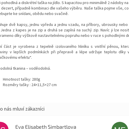
 pohodlná a diskrétní taška na jídlo. S kapacitou pro minimálně 2 nádoby na j
 dezert, případně kombinaci dle vašeho výběru. Naše taška pojme vše, co
ebujete ke snídani, obědu nebo svačině.
huje dvě kapsy, jednu vpředu a jednu vzadu, na příbory, ubrousky nebo 
 Jedna z kapes je na zip a druhá se zapíná na suchý zip. Navíc ji lze nosi
 rameno díky výškově nastavitelnému popruhu nebo v ruce s pohodlnými dr
řní část je vyrobena z tepelně izolovaného hliníku s vnitřní pěnou, kte
aviny v lepších podmínkách při přepravě a lépe udržuje teplotu díky v
ničkovému efektu“.
odolná tkanina – voděodolná.
Hmotnost tašky: 280g
Rozměry tašky :
24×11,5×27 cm
Eva Elisabeth Simbartlova