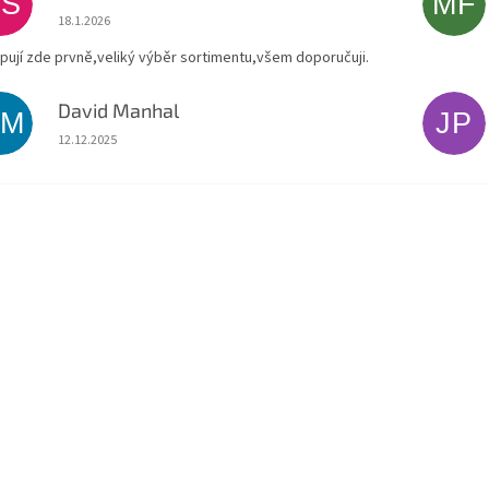
ES
MF
Hodnocení obchodu je 5 z 5 hvězdiček.
18.1.2026
pují zde prvně,veliký výběr sortimentu,všem doporučuji.
David Manhal
DM
JP
Hodnocení obchodu je 5 z 5 hvězdiček.
12.12.2025