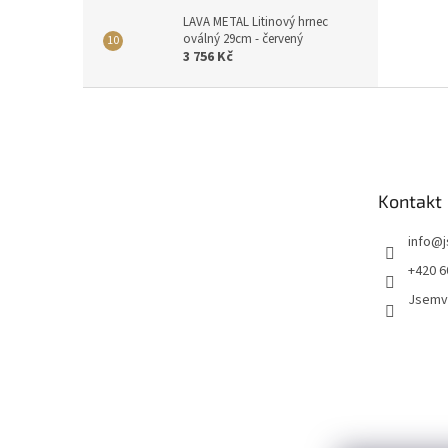
LAVA METAL Litinový hrnec
oválný 29cm - červený
3 756 Kč
Z
á
p
a
t
Kontakt
í
info
@
+420 6
Jsemv