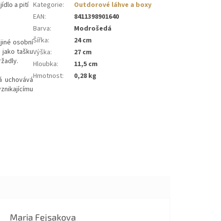
ídlo a pití
Kategorie
:
Outdorové láhve a boxy
EAN
:
8411398901640
Barva
:
Modrošedá
Šířka
:
24 cm
jiné osobní
t jako tašku
Výška
:
27 cm
žadly.
Hloubka
:
11,5 cm
Hmotnost
:
0,28 kg
rá uchovává
znikajícímu
Maria Fejsakova