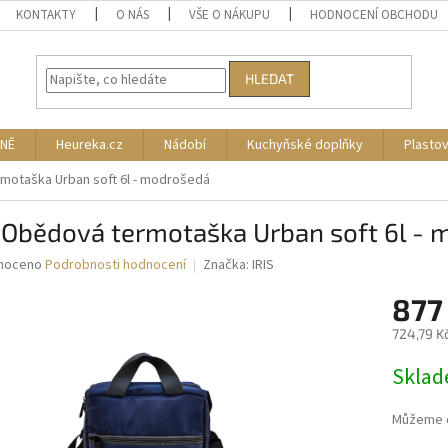
KONTAKTY
O NÁS
VŠE O NÁKUPU
HODNOCENÍ OBCHODU
HLEDAT
NĚ
Heureka.cz
Nádobí
Kuchyňské doplňky
Plasto
motaška Urban soft 6l - modrošedá
S Obědová termotaška Urban soft 6l -
né
noceno
Podrobnosti hodnocení
Značka:
IRIS
ní
877
u
724,79 K
Měrná
Skla
cena:
ek.
Můžeme d