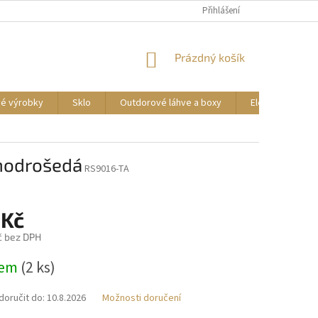
DOPRAVA A PLATBA
REKLAMACE ZBOŽÍ
Přihlášení
OBCHODNÍ PODMÍNKY
NÁKUPNÍ
Prázdný košík
KOŠÍK
vé výrobky
Sklo
Outdorové láhve a boxy
Elektrické příst
 modrošedá
RS9016-TA
 Kč
č bez DPH
dem
(2 ks)
oručit do:
10.8.2026
Možnosti doručení