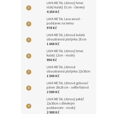
LAVA METAL Litinový hrnec
nízký kulatý 32 cm - červený
4 250 Kč
LAVA METAL Lava wood -
podstavec na terinu
978 Kč
LAVA METAL Litinová kulatá
oboustranná plotýnka 28 cm
1 668 Kč
LAVA METAL Litinový hrnec
kulatý 12cm - modrý
950 Kč
LAVA METAL Litinová
oboustranná plotýnka 22x30cm
1 500 Kč
LAVA METAL Litinová grilovací
pánev 26x26 cm - světle fialová
2 580 Kč
LAVA METAL Litinový pekáč
22x30cm s dřevěným
podstavcem - modrý
2 988 Kč