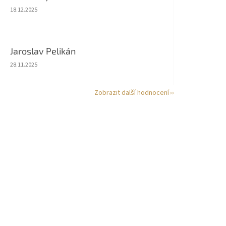
Hodnocení obchodu je 5 z 5 hvězdiček.
18.12.2025
Jaroslav Pelikán
Hodnocení obchodu je 5 z 5 hvězdiček.
28.11.2025
Zobrazit další hodnocení