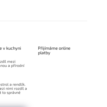
e v kuchyni
Přijímáme online
platby
ozdíl mezi
nou a přírodní
strol a rendlík.
ezi nimi rozdíl a
t to správné