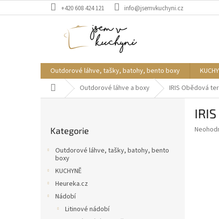
Přejít
+420 608 424 121
info@jsemvkuchyni.cz
na
obsah
Outdorové láhve, tašky, batohy, bento boxy
KUCHY
Domů
Outdorové láhve a boxy
IRIS Obědová ter
P
IRI
o
Přeskočit
s
Průměr
Neohod
Kategorie
kategorie
t
hodnoce
r
produkt
Outdorové láhve, tašky, batohy, bento
a
je
boxy
0,0
n
KUCHYNĚ
z
n
Heureka.cz
5
í
hvězdič
Nádobí
p
Litinové nádobí
a