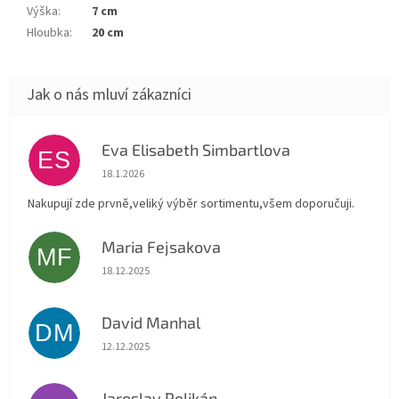
Výška
:
7 cm
Hloubka
:
20 cm
Eva Elisabeth Simbartlova
ES
Hodnocení obchodu je 5 z 5 hvězdiček.
18.1.2026
Nakupují zde prvně,veliký výběr sortimentu,všem doporučuji.
Maria Fejsakova
MF
Hodnocení obchodu je 5 z 5 hvězdiček.
18.12.2025
David Manhal
DM
Hodnocení obchodu je 5 z 5 hvězdiček.
12.12.2025
Jaroslav Pelikán