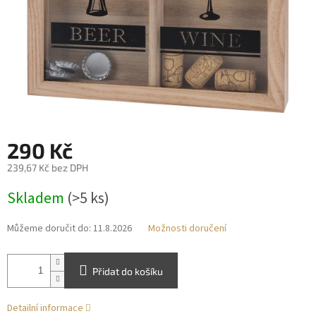
290 Kč
239,67 Kč bez DPH
Měrná
Skladem
(>5 ks)
cena:
Můžeme doručit do:
11.8.2026
Možnosti doručení
Přidat do košíku
Detailní informace