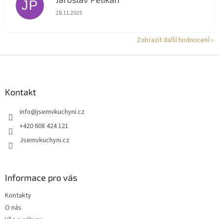
JP
Hodnocení obchodu je 5 z 5 hvězdiček.
28.11.2025
Zobrazit další hodnocení
Z
á
p
a
Kontakt
t
info
@
jsemvkuchyni.cz
í
+420 608 424 121
Jsemvkuchyni.cz
Informace pro vás
Kontakty
O nás