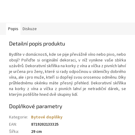
Popis
Diskuze
Detailní popis produktu
Bydlíte v domácnosti, kde se pije převážně víno nebo pivo, nebo
obojí? Pořiďte si originální dekoraci, v níž vynikne vaše sbírka
uzávěrů. Dekorativní skříňka na korky z vína a víčka z pivních lahví
je určena pro ženy, které si rady odpočinou u skleničky dobrého
vína, ale i pro muže, kteří si dopřejí svou orosenou odměnu. Díky
průhlednému okénku máte přesný přehled. Dekorativní skříňka
na korky z vína a víčka z pivních lahví je netradiční dárek, se
kterým potěšíte hned dvě skupiny lidí.
Doplňkové parametry
Kategorie
:
Bytové doplňky
EAN
:
8719202133325
Šířka
:
29 cm