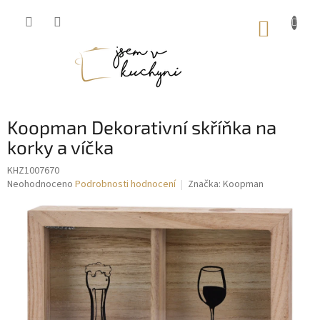
Přejít
na
NÁKUP
obsah
KOŠÍK
Koopman Dekorativní skříňka na
korky a víčka
KHZ1007670
Průměrné
Neohodnoceno
Podrobnosti hodnocení
Značka:
Koopman
hodnocení
produktu
je
0,0
z
5
hvězdiček.