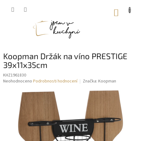
Přejít
na
NÁKUP
obsah
KOŠÍK
Koopman Držák na víno PRESTIGE
39x11x35cm
KHZ1961830
Průměrné
Neohodnoceno
Podrobnosti hodnocení
Značka:
Koopman
hodnocení
produktu
je
0,0
z
5
hvězdiček.