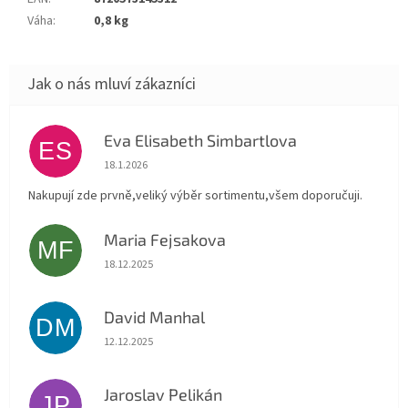
Váha
:
0,8 kg
Eva Elisabeth Simbartlova
ES
Hodnocení obchodu je 5 z 5 hvězdiček.
18.1.2026
Nakupují zde prvně,veliký výběr sortimentu,všem doporučuji.
Maria Fejsakova
MF
Hodnocení obchodu je 5 z 5 hvězdiček.
18.12.2025
David Manhal
DM
Hodnocení obchodu je 5 z 5 hvězdiček.
12.12.2025
Jaroslav Pelikán
JP