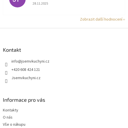
Hodnocení obchodu je 5 z 5 hvězdiček.
28.11.2025
Zobrazit další hodnocení
Z
á
p
a
Kontakt
t
info
@
jsemvkuchyni.cz
í
+420 608 424 121
Jsemvkuchyni.cz
Informace pro vás
Kontakty
O nás
Vše o nákupu