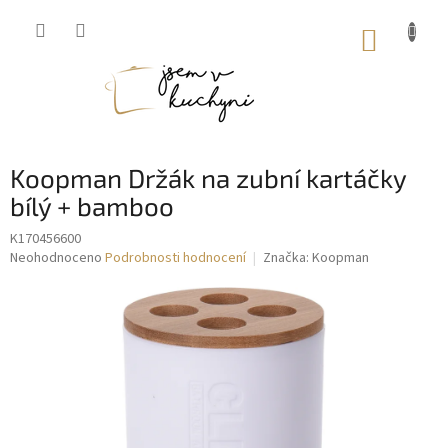
Přejít
na
NÁKUP
obsah
KOŠÍK
Koopman Držák na zubní kartáčky
bílý + bamboo
K170456600
Průměrné
Neohodnoceno
Podrobnosti hodnocení
Značka:
Koopman
hodnocení
produktu
je
0,0
z
5
hvězdiček.