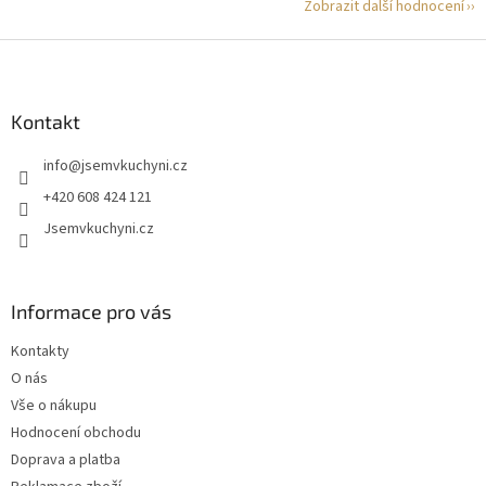
Zobrazit další hodnocení
Z
á
p
a
Kontakt
t
info
@
jsemvkuchyni.cz
í
+420 608 424 121
Jsemvkuchyni.cz
Informace pro vás
Kontakty
O nás
Vše o nákupu
Hodnocení obchodu
Doprava a platba