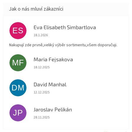
Eva Elisabeth Simbartlova
ES
Hodnocení obchodu je 5 z 5 hvězdiček.
18.1.2026
Nakupují zde prvně,veliký výběr sortimentu,všem doporučuji.
Maria Fejsakova
MF
Hodnocení obchodu je 5 z 5 hvězdiček.
18.12.2025
David Manhal
DM
Hodnocení obchodu je 5 z 5 hvězdiček.
12.12.2025
Jaroslav Pelikán
JP
Hodnocení obchodu je 5 z 5 hvězdiček.
28.11.2025