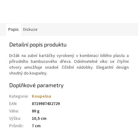
Popis
Diskuze
Detailní popis produktu
Držák na zubní kartáčky vyrobený v kombinaci bílého plastu a
přírodního bambusového dřeva. Odnímatelné víko se čtyřmi
otvory umožňuje snadné čištění nádobky.
Elegantní design
vhodný do koupelny.
Doplňkové parametry
Kategorie
:
Koupelna
EAN
:
8719987432729
Váha
:
80 g
Výška
:
10,5 cm
Průměr
:
7 cm