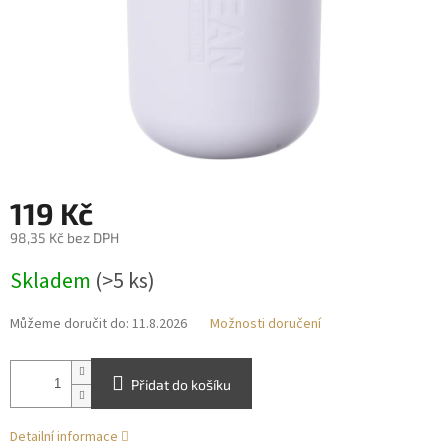
119 Kč
98,35 Kč bez DPH
Měrná
Skladem
(>5 ks)
cena:
Můžeme doručit do:
11.8.2026
Možnosti doručení
Přidat do košíku
Detailní informace