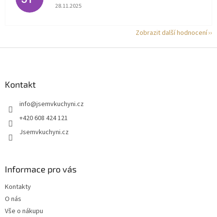
Hodnocení obchodu je 5 z 5 hvězdiček.
28.11.2025
Zobrazit další hodnocení
Z
á
p
a
Kontakt
t
info
@
jsemvkuchyni.cz
í
+420 608 424 121
Jsemvkuchyni.cz
Informace pro vás
Kontakty
O nás
Vše o nákupu