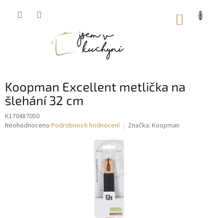
Přejít
na
NÁKUP
obsah
KOŠÍK
Koopman Excellent metlička na
šlehání 32 cm
K170487050
Průměrné
Neohodnoceno
Podrobnosti hodnocení
Značka:
Koopman
hodnocení
produktu
je
0,0
z
5
hvězdiček.