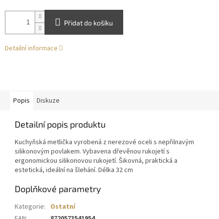
Přidat do košíku
Detailní informace
Popis
Diskuze
Detailní popis produktu
Kuchyňská metlička vyrobená z nerezové oceli s nepřilnavým
silikonovým povlakem. Vybavena dřevěnou rukojetí s
ergonomickou silikonovou rukojetí. Šikovná, praktická a
estetická, ideální na šlehání. Délka 32 cm
Doplňkové parametry
Kategorie
:
Ostatní
EAN
:
8720573541954