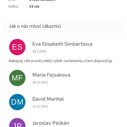
Délka
:
32 cm
Eva Elisabeth Simbartlova
ES
Hodnocení obchodu je 5 z 5 hvězdiček.
18.1.2026
Nakupují zde prvně,veliký výběr sortimentu,všem doporučuji.
Maria Fejsakova
MF
Hodnocení obchodu je 5 z 5 hvězdiček.
18.12.2025
David Manhal
DM
Hodnocení obchodu je 5 z 5 hvězdiček.
12.12.2025
Jaroslav Pelikán
JP