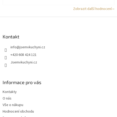
Zobrazit další hodnocení
Z
á
p
a
Kontakt
t
info
@
jsemvkuchyni.cz
í
+420 608 424 121
Jsemvkuchyni.cz
Informace pro vás
Kontakty
O nás
Vše o nákupu
Hodnocení obchodu