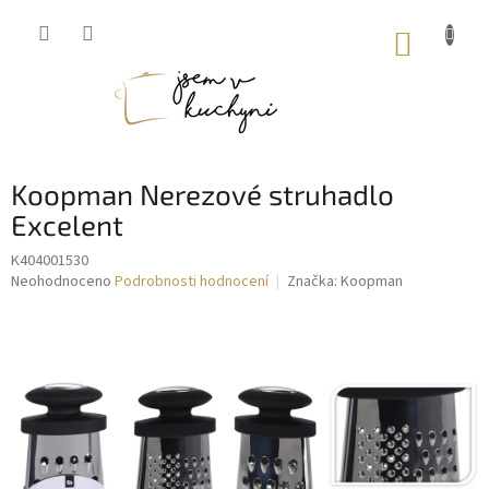
Přejít
na
NÁKUP
obsah
KOŠÍK
Koopman Nerezové struhadlo
Excelent
K404001530
Průměrné
Neohodnoceno
Podrobnosti hodnocení
Značka:
Koopman
hodnocení
produktu
je
0,0
z
5
hvězdiček.