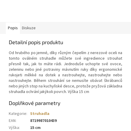
Popis
Diskuze
Detailní popis produktu
Od hrubého po jemné, díky různým čepelím z nerezové oceli na
tomto oválném struhadle můžete své ingredience strouhat
přesně tak, jak to máte rádi. Jednoduše uchopte své ovoce,
zeleninu nebo jiné potraviny mávnutím ruky díky ergonomické
rukojeti měkké na dotek a nastrouhejte, nastrouhejte nebo
nastrouhejte. Během strouhání se nemusíte obávat škrábanců
nebo jiných stop na kuchyňské desce, protože pryžová základna
struhadla ochrání jakýkoli povrch. Výška 15 cm
Doplňkové parametry
Kategorie
:
Struhadla
EAN
:
8719987010439
Výška
:
15 cm