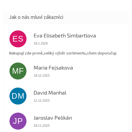
Eva Elisabeth Simbartlova
ES
Hodnocení obchodu je 5 z 5 hvězdiček.
18.1.2026
Nakupují zde prvně,veliký výběr sortimentu,všem doporučuji.
Maria Fejsakova
MF
Hodnocení obchodu je 5 z 5 hvězdiček.
18.12.2025
David Manhal
DM
Hodnocení obchodu je 5 z 5 hvězdiček.
12.12.2025
Jaroslav Pelikán
JP
Hodnocení obchodu je 5 z 5 hvězdiček.
28.11.2025