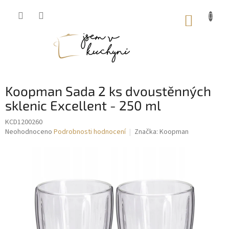
Přejít
na
NÁKUP
obsah
KOŠÍK
Koopman Sada 2 ks dvoustěnných
sklenic Excellent - 250 ml
KCD1200260
Průměrné
Neohodnoceno
Podrobnosti hodnocení
Značka:
Koopman
hodnocení
produktu
je
0,0
z
5
hvězdiček.