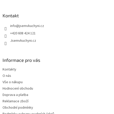
á
p
a
Kontakt
t
info
@
jsemvkuchyni.cz
í
+420 608 424 121
Jsemvkuchyni.cz
Informace pro vás
Kontakty
O nás
Vše o nákupu
Hodnocení obchodu
Doprava a platba
Reklamace zboží
Obchodní podmínky