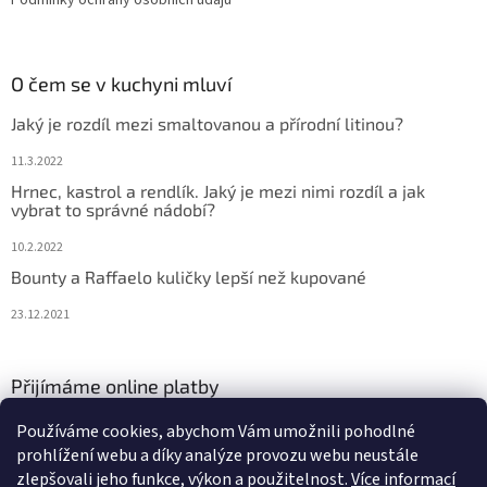
Podmínky ochrany osobních údajů
O čem se v kuchyni mluví
Jaký je rozdíl mezi smaltovanou a přírodní litinou?
11.3.2022
Hrnec, kastrol a rendlík. Jaký je mezi nimi rozdíl a jak
vybrat to správné nádobí?
10.2.2022
Bounty a Raffaelo kuličky lepší než kupované
23.12.2021
Přijímáme online platby
Používáme cookies, abychom Vám umožnili pohodlné
prohlížení webu a díky analýze provozu webu neustále
zlepšovali jeho funkce, výkon a použitelnost.
Více informací