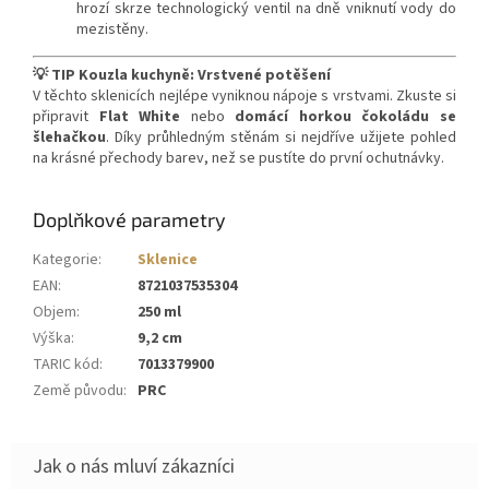
hrozí skrze technologický ventil na dně vniknutí vody do
mezistěny.
💡 TIP Kouzla kuchyně: Vrstvené potěšení
V těchto sklenicích nejlépe vyniknou nápoje s vrstvami. Zkuste si
připravit
Flat White
nebo
domácí horkou čokoládu se
šlehačkou
. Díky průhledným stěnám si nejdříve užijete pohled
na krásné přechody barev, než se pustíte do první ochutnávky.
Doplňkové parametry
Kategorie
:
Sklenice
EAN
:
8721037535304
Objem
:
250 ml
Výška
:
9,2 cm
TARIC kód
:
7013379900
Země původu
:
PRC