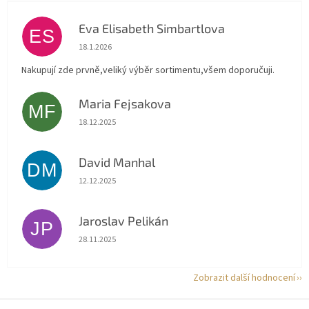
Eva Elisabeth Simbartlova
ES
Hodnocení obchodu je 5 z 5 hvězdiček.
18.1.2026
Nakupují zde prvně,veliký výběr sortimentu,všem doporučuji.
Maria Fejsakova
MF
Hodnocení obchodu je 5 z 5 hvězdiček.
18.12.2025
David Manhal
DM
Hodnocení obchodu je 5 z 5 hvězdiček.
12.12.2025
Jaroslav Pelikán
JP
Hodnocení obchodu je 5 z 5 hvězdiček.
28.11.2025
Zobrazit další hodnocení
Z