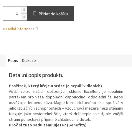
Přidat do košíku
Detailní informace
Popis
Diskuze
Detailní popis produktu
Prožitek, který hřeje u srdce (a nepálí v dlaních)
Větší verze našich oblíbených sklenic Excellent je ideálním
parťákem pro vaše dopolední cappuccino, odpolední čaj nebo
osvěžující ledovou kávu. Magie borosilikátového skla spočívá v
jeho izolačních schopnostech – vzduchová mezera mezi stěnami
funguje jako neviditelný štít, který drží teplo uvnitř, ale vnější
stranu ponechává příjemně chladnou na dotek.
Proč si tuto sadu zamilujete? (Benefity)