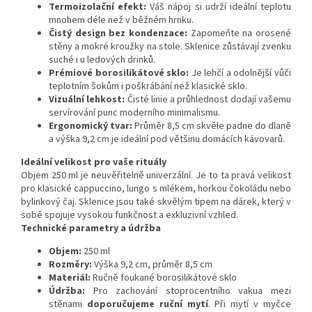
Termoizolační efekt:
Váš nápoj si udrží ideální teplotu
mnohem déle než v běžném hrnku.
Čistý design bez kondenzace:
Zapomeňte na orosené
stěny a mokré kroužky na stole. Sklenice zůstávají zvenku
suché i u ledových drinků.
Prémiové borosilikátové sklo:
Je lehčí a odolnější vůči
teplotním šokům i poškrábání než klasické sklo.
Vizuální lehkost:
Čisté linie a průhlednost dodají vašemu
servírování punc moderního minimalismu.
Ergonomický tvar:
Průměr 8,5 cm skvěle padne do dlaně
a výška 9,2 cm je ideální pod většinu domácích kávovarů.
Ideální velikost pro vaše rituály
Objem 250 ml je neuvěřitelně univerzální. Je to ta pravá velikost
pro klasické cappuccino, lungo s mlékem, horkou čokoládu nebo
bylinkový čaj. Sklenice jsou také skvělým tipem na dárek, který v
sobě spojuje vysokou funkčnost a exkluzivní vzhled.
Technické parametry a údržba
Objem:
250 ml
Rozměry:
Výška 9,2 cm, průměr 8,5 cm
Materiál:
Ručně foukané borosilikátové sklo
Údržba:
Pro zachování stoprocentního vakua mezi
stěnami
doporučujeme ruční mytí
. Při mytí v myčce