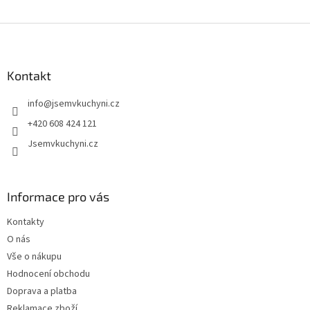
Z
á
p
a
Kontakt
t
info
@
jsemvkuchyni.cz
í
+420 608 424 121
Jsemvkuchyni.cz
Informace pro vás
Kontakty
O nás
Vše o nákupu
Hodnocení obchodu
Doprava a platba
Reklamace zboží