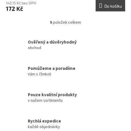
142,15 Kč bez DPH
Do košíku
172 Kč
5
položek celkem
O
v
l
á
Ověřený a důvěryhodný
d
obchod
a
c
í
Pomůžeme a poradíme
p
Vám s čímkoli
r
v
k
y
Pouze kvalitní produkty
v
v našem sortimentu
ý
p
i
s
Rychlá expedice
u
každé objednávky