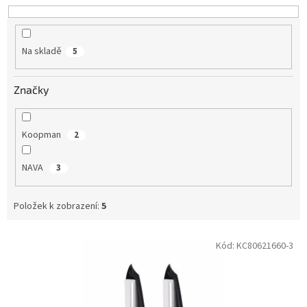
u
k
t
Na skladě
5
ů
Značky
Koopman
2
NAVA
3
Položek k zobrazení:
5
V
Kód:
KC80621660-3
ý
p
i
s