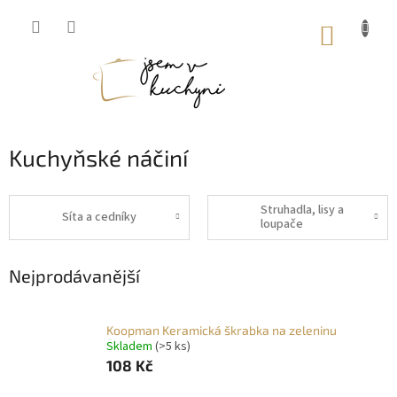
Přejít
na
NÁKUP
obsah
KOŠÍK
Kuchyňské náčiní
Struhadla, lisy a
Síta a cedníky
loupače
Nejprodávanější
Koopman Keramická škrabka na zeleninu
Skladem
(>5 ks)
108 Kč