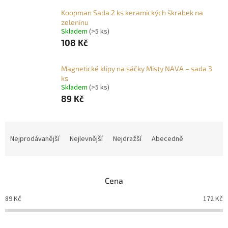
Koopman Sada 2 ks keramických škrabek na
zeleninu
Skladem
(>5 ks)
108 Kč
Magnetické klipy na sáčky Misty NAVA – sada 3
ks
Skladem
(>5 ks)
89 Kč
Ř
a
Nejprodávanější
Nejlevnější
Nejdražší
Abecedně
z
e
n
Cena
í
p
89
Kč
172
Kč
r
o
d