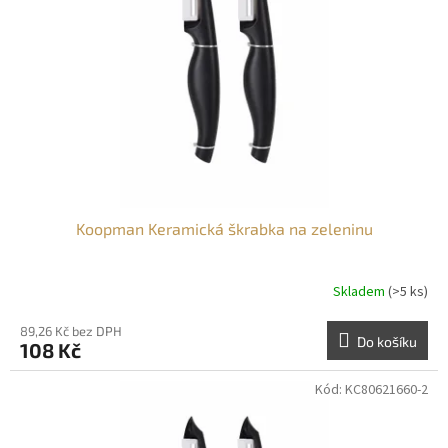
p
r
o
d
u
k
t
ů
Koopman Keramická škrabka na zeleninu
Skladem
(>5 ks)
89,26 Kč bez DPH
Do košíku
108 Kč
Kód:
KC80621660-2