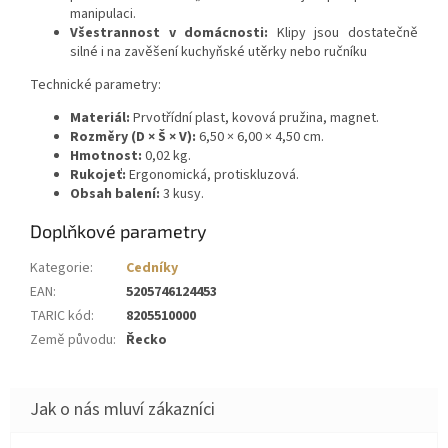
manipulaci.
Všestrannost v domácnosti:
Klipy jsou dostatečně
silné i na zavěšení kuchyňské utěrky nebo ručníku
Technické parametry:
Materiál:
Prvotřídní plast, kovová pružina, magnet.
Rozměry (D × Š × V):
6,50 × 6,00 × 4,50 cm.
Hmotnost:
0,02 kg.
Rukojeť:
Ergonomická, protiskluzová.
Obsah balení:
3 kusy.
Doplňkové parametry
Kategorie
:
Cedníky
EAN
:
5205746124453
TARIC kód
:
8205510000
Země původu
:
Řecko