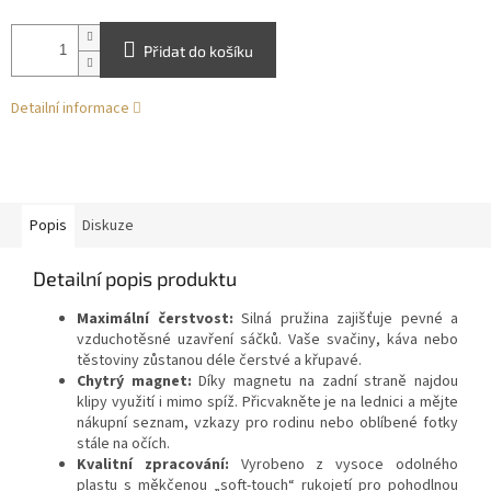
Přidat do košíku
Detailní informace
Popis
Diskuze
Detailní popis produktu
Maximální čerstvost:
Silná pružina zajišťuje pevné a
vzduchotěsné uzavření sáčků. Vaše svačiny, káva nebo
těstoviny zůstanou déle čerstvé a křupavé.
Chytrý magnet:
Díky magnetu na zadní straně najdou
klipy využití i mimo spíž. Přicvakněte je na lednici a mějte
nákupní seznam, vzkazy pro rodinu nebo oblíbené fotky
stále na očích.
Kvalitní zpracování:
Vyrobeno z vysoce odolného
plastu s měkčenou „soft-touch“ rukojetí pro pohodlnou