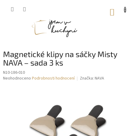
Přejít
na
NÁKUP
obsah
KOŠÍK
Magnetické klipy na sáčky Misty
NAVA – sada 3 ks
N10-186-010
Průměrné
Neohodnoceno
Podrobnosti hodnocení
Značka:
NAVA
hodnocení
produktu
je
0,0
z
5
hvězdiček.