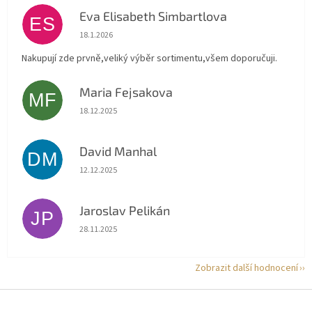
Eva Elisabeth Simbartlova
ES
Hodnocení obchodu je 5 z 5 hvězdiček.
18.1.2026
Nakupují zde prvně,veliký výběr sortimentu,všem doporučuji.
Maria Fejsakova
MF
Hodnocení obchodu je 5 z 5 hvězdiček.
18.12.2025
David Manhal
DM
Hodnocení obchodu je 5 z 5 hvězdiček.
12.12.2025
Jaroslav Pelikán
JP
Hodnocení obchodu je 5 z 5 hvězdiček.
28.11.2025
Zobrazit další hodnocení
Z
á