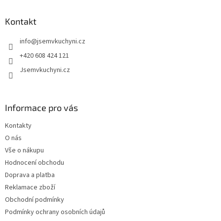
p
a
Kontakt
t
info
@
jsemvkuchyni.cz
í
+420 608 424 121
Jsemvkuchyni.cz
Informace pro vás
Kontakty
O nás
Vše o nákupu
Hodnocení obchodu
Doprava a platba
Reklamace zboží
Obchodní podmínky
Podmínky ochrany osobních údajů