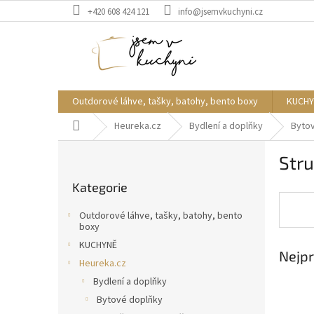
Přejít
+420 608 424 121
info@jsemvkuchyni.cz
na
obsah
Outdorové láhve, tašky, batohy, bento boxy
KUCHY
Domů
Heureka.cz
Bydlení a doplňky
Byto
P
Stru
o
Přeskočit
s
Kategorie
kategorie
t
r
Outdorové láhve, tašky, batohy, bento
a
boxy
n
KUCHYNĚ
Nejpr
n
Heureka.cz
í
Bydlení a doplňky
p
Bytové doplňky
a