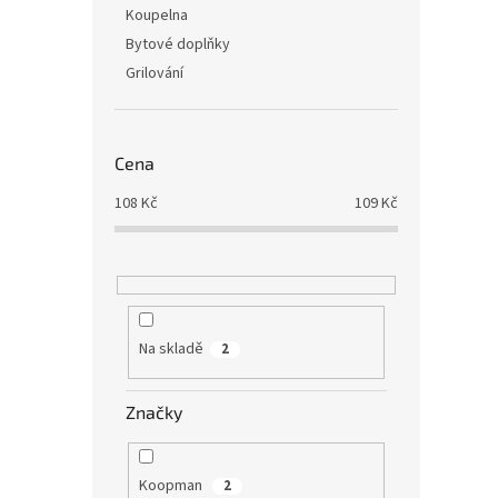
Koupelna
Bytové doplňky
Grilování
Cena
108
Kč
109
Kč
Na skladě
2
Značky
Koopman
2