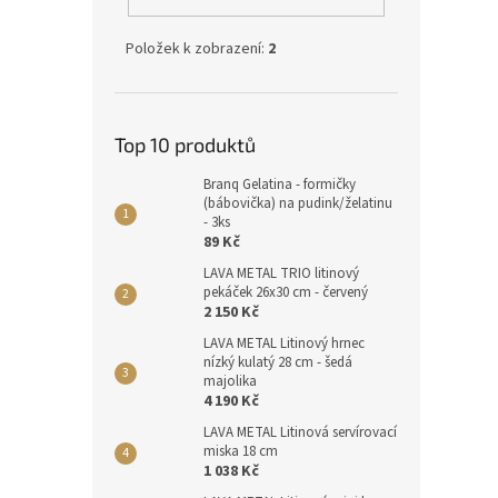
Položek k zobrazení:
2
Top 10 produktů
Branq Gelatina - formičky
(bábovička) na pudink/želatinu
- 3ks
89 Kč
LAVA METAL TRIO litinový
pekáček 26x30 cm - červený
2 150 Kč
LAVA METAL Litinový hrnec
nízký kulatý 28 cm - šedá
majolika
4 190 Kč
LAVA METAL Litinová servírovací
miska 18 cm
1 038 Kč