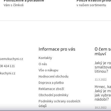
Pomůžeme a poradíme
Pouze kvalitní prod
Vám s čímkoli
v našem sortimentu
Informace pro vás
O čem s
mluví
Kontakty
jsemvkuchyni.cz
Jaký je r
O nás
08 424 121
smaltova
Vše o nákupu
litinou?
kuchyni.cz
Hodnocení obchodu
11.3.2022
Doprava a platba
Hrnec, ka
Reklamace zboží
Jaký je m
jak vybra
Obchodní podmínky
nádobí?
Podmínky ochrany osobních
údajů
10.2.2022