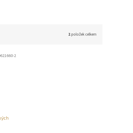
2
položek celkem
621660-2
kých