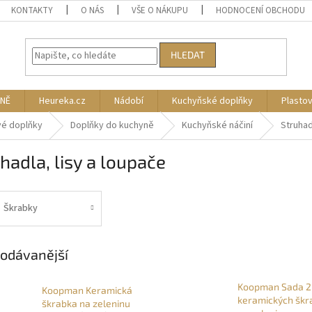
KONTAKTY
O NÁS
VŠE O NÁKUPU
HODNOCENÍ OBCHODU
HLEDAT
NĚ
Heureka.cz
Nádobí
Kuchyňské doplňky
Plasto
vé doplňky
Doplňky do kuchyně
Kuchyňské náčiní
Struhad
hadla, lisy a loupače
Škrabky
odávanější
Koopman Sada 2
Koopman Keramická
keramických škr
škrabka na zeleninu