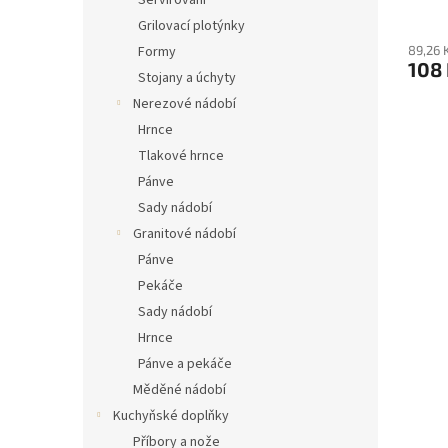
Servírování
Grilovací plotýnky
89,26 
Formy
108
Stojany a úchyty
Nerezové nádobí
Hrnce
Tlakové hrnce
Pánve
Sady nádobí
Granitové nádobí
Pánve
Pekáče
Sady nádobí
Hrnce
Pánve a pekáče
Měděné nádobí
Kuchyňské doplňky
Příbory a nože