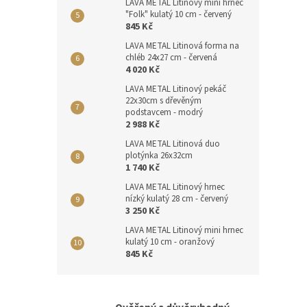
LAVA METAL Litinový mini hrnec
"Folk" kulatý 10 cm - červený
845 Kč
LAVA METAL Litinová forma na
chléb 24x27 cm - červená
4 020 Kč
LAVA METAL Litinový pekáč
22x30cm s dřevěným
podstavcem - modrý
2 988 Kč
LAVA METAL Litinová duo
plotýnka 26x32cm
1 740 Kč
LAVA METAL Litinový hrnec
nízký kulatý 28 cm - červený
3 250 Kč
LAVA METAL Litinový mini hrnec
kulatý 10 cm - oranžový
845 Kč