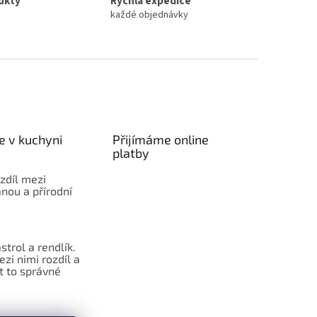
ukty
Rychlá expedice
každé objednávky
e v kuchyni
Přijímáme online
platby
ozdíl mezi
nou a přírodní
strol a rendlík.
ezi nimi rozdíl a
t to správné