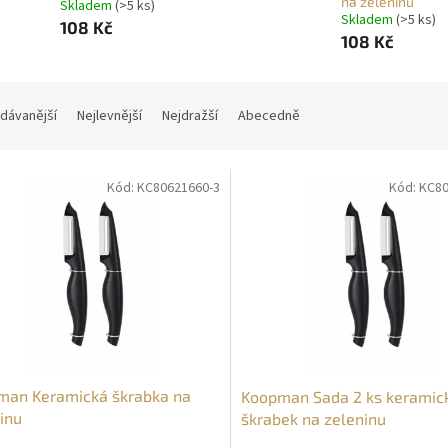
na zeleninu
Skladem
(>5 ks)
Skladem
(>5 ks)
108 Kč
108 Kč
dávanější
Nejlevnější
Nejdražší
Abecedně
Kód:
KC80621660-3
Kód:
KC80
man Keramická škrabka na
Koopman Sada 2 ks keramic
inu
škrabek na zeleninu