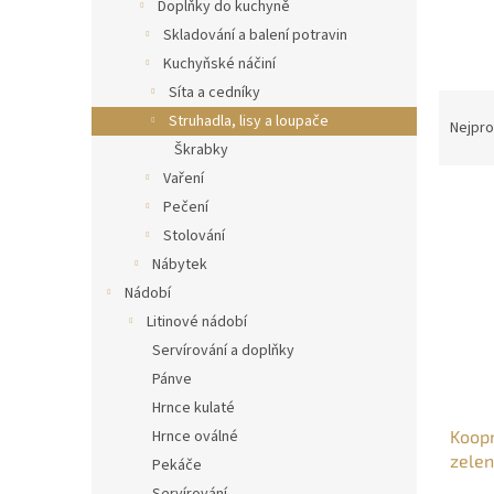
n
Doplňky do kuchyně
e
Skladování a balení potravin
l
Kuchyňské náčiní
Síta a cedníky
Ř
Struhadla, lisy a loupače
a
Nejpro
z
Škrabky
e
Vaření
V
n
Pečení
ý
í
Stolování
p
p
Nábytek
i
r
s
Nádobí
o
p
d
Litinové nádobí
r
u
Servírování a doplňky
o
k
Pánve
d
t
Hrnce kulaté
u
ů
Koop
Hrnce oválné
k
zelen
t
Pekáče
ů