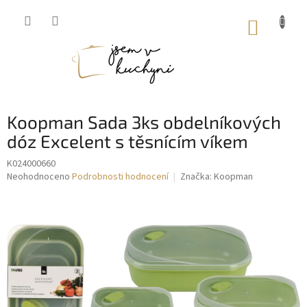
Přejít
na
NÁKUP
obsah
KOŠÍK
Koopman Sada 3ks obdelníkových
dóz Excelent s těsnícím víkem
K024000660
Průměrné
Neohodnoceno
Podrobnosti hodnocení
Značka:
Koopman
hodnocení
produktu
je
0,0
z
5
hvězdiček.