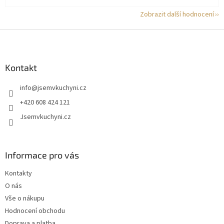
Zobrazit další hodnocení
Z
á
p
a
Kontakt
t
info
@
jsemvkuchyni.cz
í
+420 608 424 121
Jsemvkuchyni.cz
Informace pro vás
Kontakty
O nás
Vše o nákupu
Hodnocení obchodu
Doprava a platba