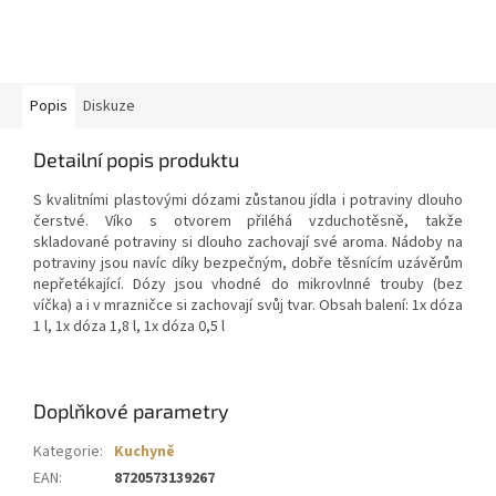
Popis
Diskuze
Detailní popis produktu
S kvalitními plastovými dózami zůstanou jídla i potraviny dlouho
čerstvé. Víko s otvorem přiléhá vzduchotěsně, takže
skladované potraviny si dlouho zachovají své aroma. Nádoby na
potraviny jsou navíc díky bezpečným, dobře těsnícím uzávěrům
nepřetékající. Dózy jsou vhodné do mikrovlnné trouby (bez
víčka) a i v mrazničce si zachovají svůj tvar. Obsah balení: 1x dóza
1 l, 1x dóza 1,8 l, 1x dóza 0,5 l
Doplňkové parametry
Kategorie
:
Kuchyně
EAN
:
8720573139267