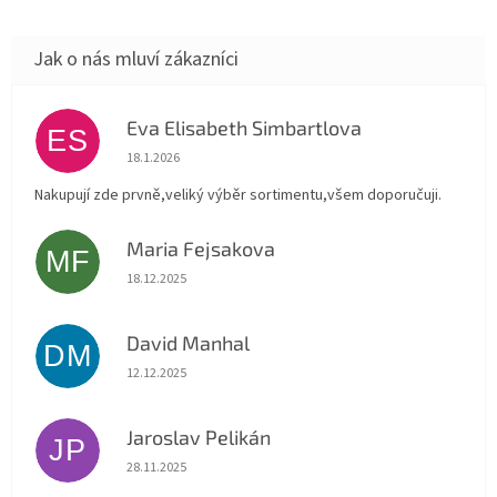
Eva Elisabeth Simbartlova
ES
Hodnocení obchodu je 5 z 5 hvězdiček.
18.1.2026
Nakupují zde prvně,veliký výběr sortimentu,všem doporučuji.
Maria Fejsakova
MF
Hodnocení obchodu je 5 z 5 hvězdiček.
18.12.2025
David Manhal
DM
Hodnocení obchodu je 5 z 5 hvězdiček.
12.12.2025
Jaroslav Pelikán
JP
Hodnocení obchodu je 5 z 5 hvězdiček.
28.11.2025