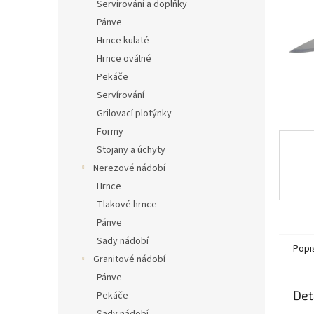
n
Servírování a doplňky
e
Pánve
l
Hrnce kulaté
Hrnce oválné
Pekáče
Servírování
Grilovací plotýnky
Formy
Stojany a úchyty
Nerezové nádobí
Hrnce
Tlakové hrnce
Pánve
Sady nádobí
Popi
Granitové nádobí
Pánve
Det
Pekáče