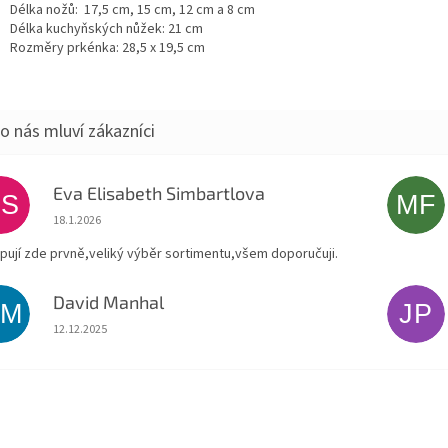
Délka nožů: 17,5 cm, 15 cm, 12 cm a 8 cm
Délka kuchyňských nůžek: 21 cm
Rozměry prkénka: 28,5 x 19,5 cm
Eva Elisabeth Simbartlova
ES
MF
Hodnocení obchodu je 5 z 5 hvězdiček.
18.1.2026
pují zde prvně,veliký výběr sortimentu,všem doporučuji.
David Manhal
DM
JP
Hodnocení obchodu je 5 z 5 hvězdiček.
12.12.2025