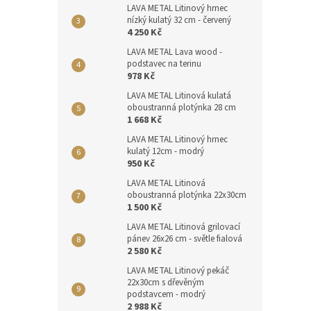
LAVA METAL Litinový hrnec
nízký kulatý 32 cm - červený
4 250 Kč
LAVA METAL Lava wood -
podstavec na terinu
978 Kč
LAVA METAL Litinová kulatá
oboustranná plotýnka 28 cm
1 668 Kč
LAVA METAL Litinový hrnec
kulatý 12cm - modrý
950 Kč
LAVA METAL Litinová
oboustranná plotýnka 22x30cm
1 500 Kč
LAVA METAL Litinová grilovací
pánev 26x26 cm - světle fialová
2 580 Kč
LAVA METAL Litinový pekáč
22x30cm s dřevěným
podstavcem - modrý
2 988 Kč