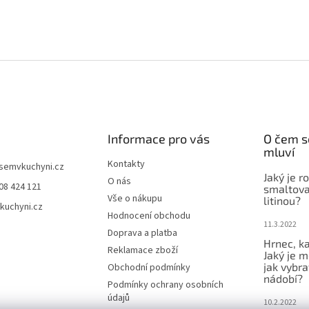
Informace pro vás
O čem s
mluví
Kontakty
jsemvkuchyni.cz
Jaký je r
O nás
08 424 121
smaltova
Vše o nákupu
litinou?
kuchyni.cz
Hodnocení obchodu
11.3.2022
Doprava a platba
Hrnec, ka
Reklamace zboží
Jaký je m
jak vybra
Obchodní podmínky
nádobí?
Podmínky ochrany osobních
údajů
10.2.2022