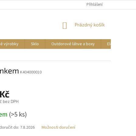
DOPRAVA A PLATBA
REKLAMACE ZBOŽÍ
Přihlášení
OBCHODNÍ PODMÍNKY
NÁKUPNÍ
Prázdný košík
KOŠÍK
vé výrobky
Sklo
Outdorové láhve a boxy
Elektrické příst
énkem
K404000010
 Kč
č bez DPH
dem
(>5 ks)
oručit do:
7.8.2026
Možnosti doručení