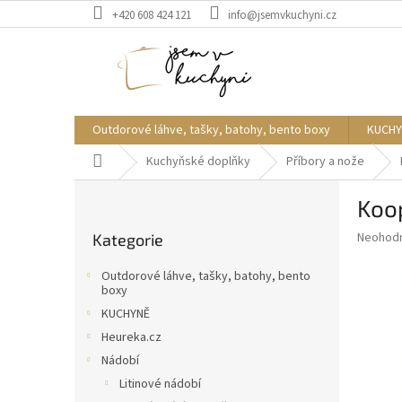
Přejít
+420 608 424 121
info@jsemvkuchyni.cz
na
obsah
Outdorové láhve, tašky, batohy, bento boxy
KUCHY
Domů
Kuchyňské doplňky
Příbory a nože
P
Koo
o
Přeskočit
s
Průměr
Neohod
Kategorie
kategorie
t
hodnoce
r
produkt
Outdorové láhve, tašky, batohy, bento
a
je
boxy
0,0
n
KUCHYNĚ
z
n
Heureka.cz
5
í
hvězdič
Nádobí
p
Litinové nádobí
a