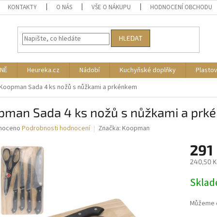
KONTAKTY
O NÁS
VŠE O NÁKUPU
HODNOCENÍ OBCHODU
HLEDAT
NĚ
Heureka.cz
Nádobí
Kuchyňské doplňky
Plasto
Koopman Sada 4 ks nožů s nůžkami a prkénkem
pman Sada 4 ks nožů s nůžkami a prk
né
noceno
Podrobnosti hodnocení
Značka:
Koopman
ní
291
u
240,50 K
Měrná
Skla
cena:
ek.
Můžeme d