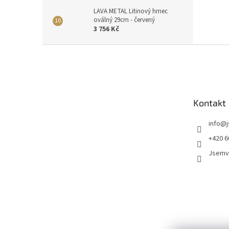
LAVA METAL Litinový hrnec
oválný 29cm - červený
3 756 Kč
Z
á
p
a
t
Kontakt
í
info
@
+420 6
Jsemv