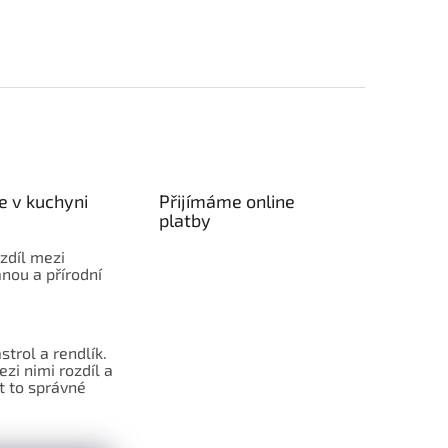
e v kuchyni
Přijímáme online
platby
ozdíl mezi
nou a přírodní
strol a rendlík.
ezi nimi rozdíl a
t to správné