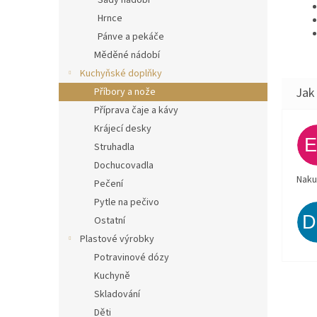
Sady nádobí
Hrnce
Pánve a pekáče
Měděné nádobí
Kuchyňské doplňky
Příbory a nože
Příprava čaje a kávy
Krájecí desky
Struhadla
Dochucovadla
Naku
Pečení
Pytle na pečivo
Ostatní
Plastové výrobky
Potravinové dózy
Kuchyně
Skladování
Děti