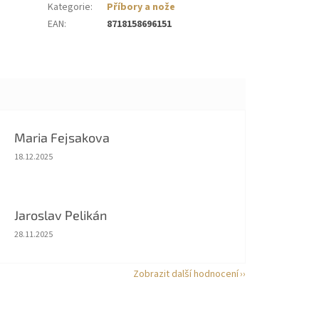
Kategorie
:
Příbory a nože
EAN
:
8718158696151
Maria Fejsakova
Hodnocení obchodu je 5 z 5 hvězdiček.
18.12.2025
Jaroslav Pelikán
Hodnocení obchodu je 5 z 5 hvězdiček.
28.11.2025
Zobrazit další hodnocení