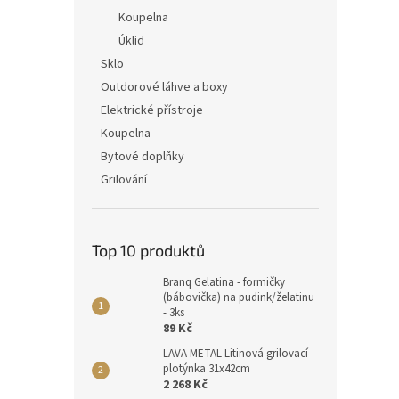
Koupelna
Úklid
Sklo
Outdorové láhve a boxy
Elektrické přístroje
Koupelna
Bytové doplňky
Grilování
Top 10 produktů
Branq Gelatina - formičky
(bábovička) na pudink/želatinu
- 3ks
89 Kč
LAVA METAL Litinová grilovací
plotýnka 31x42cm
2 268 Kč