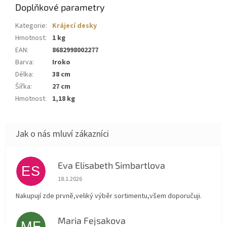
Doplňkové parametry
Kategorie
:
Krájecí desky
Hmotnost
:
1 kg
EAN
:
8682998002277
Barva
:
Iroko
Délka
:
38 cm
Šířka
:
27 cm
Hmotnost
:
1,18 kg
Eva Elisabeth Simbartlova
ES
Hodnocení obchodu je 5 z 5 hvězdiček.
18.1.2026
Nakupují zde prvně,veliký výběr sortimentu,všem doporučuji.
Maria Fejsakova
MF