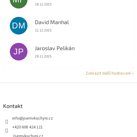
Hodnocení obchodu je 5 z 5 hvězdiček.
18.12.2025
David Manhal
DM
Hodnocení obchodu je 5 z 5 hvězdiček.
12.12.2025
Jaroslav Pelikán
JP
Hodnocení obchodu je 5 z 5 hvězdiček.
28.11.2025
Zobrazit další hodnocení
Z
á
p
a
Kontakt
t
info
@
jsemvkuchyni.cz
í
+420 608 424 121
Jsemvkuchyni.cz