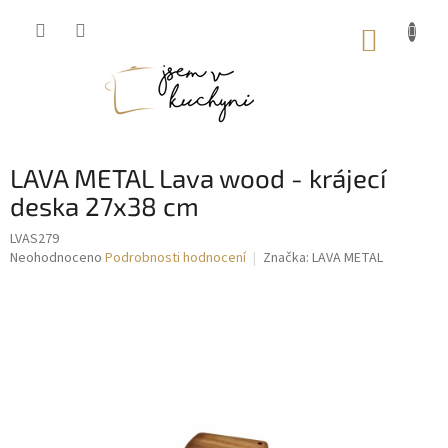
Přejít
na
NÁKUP
obsah
KOŠÍK
LAVA METAL Lava wood - krájecí
deska 27x38 cm
LVAS279
Průměrné
Neohodnoceno
Podrobnosti hodnocení
Značka:
LAVA METAL
hodnocení
produktu
je
0,0
z
5
hvězdiček.