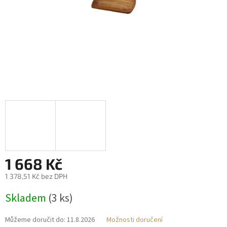
1 668 Kč
1 378,51 Kč bez DPH
Měrná
Skladem
(3 ks)
cena:
Můžeme doručit do:
11.8.2026
Možnosti doručení