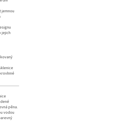
ardní
t jemnou
h
designu
jejich
ikovaný
sklenice
ikrovlnné
nice
tudené
evná pěna.
nou vodou
 barevný