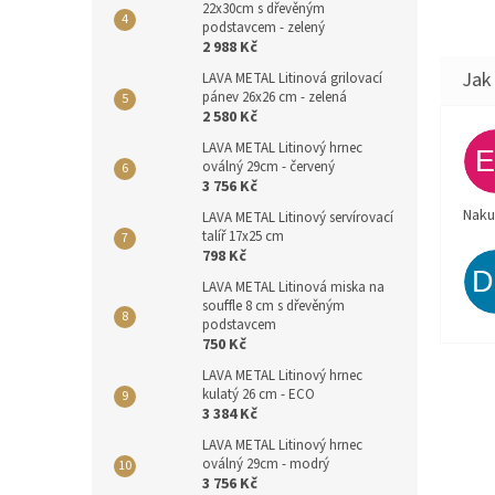
22x30cm s dřevěným
podstavcem - zelený
2 988 Kč
LAVA METAL Litinová grilovací
pánev 26x26 cm - zelená
2 580 Kč
LAVA METAL Litinový hrnec
oválný 29cm - červený
3 756 Kč
Naku
LAVA METAL Litinový servírovací
talíř 17x25 cm
798 Kč
LAVA METAL Litinová miska na
souffle 8 cm s dřevěným
podstavcem
750 Kč
LAVA METAL Litinový hrnec
kulatý 26 cm - ECO
3 384 Kč
LAVA METAL Litinový hrnec
oválný 29cm - modrý
3 756 Kč