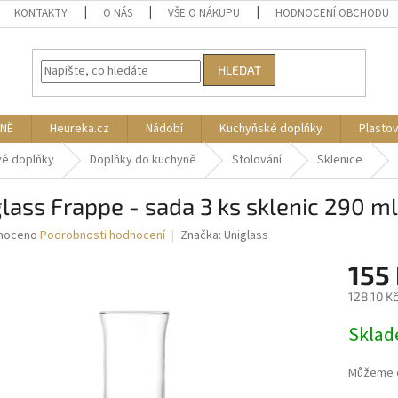
KONTAKTY
O NÁS
VŠE O NÁKUPU
HODNOCENÍ OBCHODU
HLEDAT
NĚ
Heureka.cz
Nádobí
Kuchyňské doplňky
Plasto
vé doplňky
Doplňky do kuchyně
Stolování
Sklenice
lass Frappe - sada 3 ks sklenic 290 ml
né
noceno
Podrobnosti hodnocení
Značka:
Uniglass
ní
155
u
128,10 K
Měrná
Skla
cena:
ek.
Můžeme d