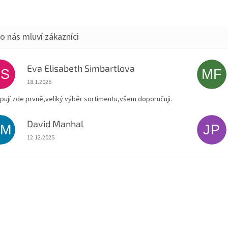
Eva Elisabeth Simbartlova
ES
MF
Hodnocení obchodu je 5 z 5 hvězdiček.
18.1.2026
pují zde prvně,veliký výběr sortimentu,všem doporučuji.
David Manhal
DM
JP
Hodnocení obchodu je 5 z 5 hvězdiček.
12.12.2025