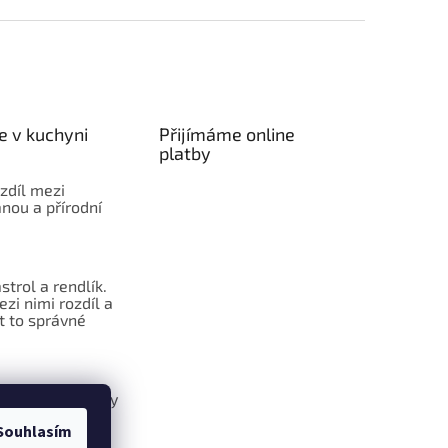
e v kuchyni
Přijímáme online
platby
ozdíl mezi
nou a přírodní
strol a rendlík.
ezi nimi rozdíl a
t to správné
Raffaelo kuličky
ž kupované
Souhlasím