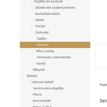
n
Doplňky do kuchyně
e
Skladování a balení potravin
l
Kuchyňské náčiní
Vaření
Pečení
Stolování
Čajníky
Sklenice
Mísy a misky
Termosky a termohrnky
Karafy
Nábytek
Nádobí
Litinové nádobí
Popi
Servírování a doplňky
Pánve
Det
Hrnce kulaté