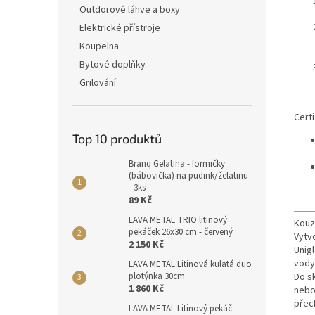
Outdorové láhve a boxy
Elektrické přístroje
Koupelna
Bytové doplňky
Grilování
Cert
Top 10 produktů
Branq Gelatina - formičky
(bábovička) na pudink/želatinu
- 3ks
89 Kč
LAVA METAL TRIO litinový
Kouz
pekáček 26x30 cm - červený
Vytv
2 150 Kč
Unigl
vody
LAVA METAL Litinová kulatá duo
Do s
plotýnka 30cm
1 860 Kč
nebo
přec
LAVA METAL Litinový pekáč