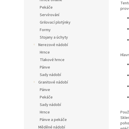
Hrnce oválné
Tent
Pekáče
provo
Servírování
Grilovací plotýnky
Formy
Stojany a úchyty
Nerezové nádobí
Hrnce
Hlavn
Tlakové hrnce
Pánve
Sady nádobí
Granitové nádobí
Pánve
Pekáče
Sady nádobí
Použi
Hrnce
Skle
Pánve a pekáče
poho
Měděné nádobí
mléč