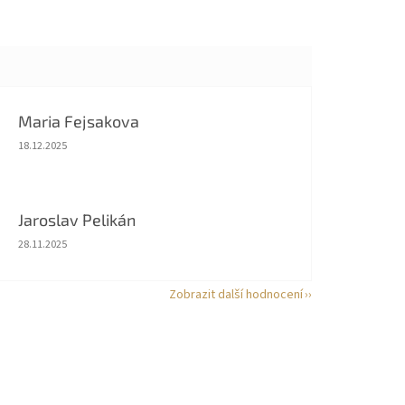
Maria Fejsakova
Hodnocení obchodu je 5 z 5 hvězdiček.
18.12.2025
Jaroslav Pelikán
Hodnocení obchodu je 5 z 5 hvězdiček.
28.11.2025
Zobrazit další hodnocení