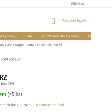
DOPRAVA A PLATBA
REKLAMACE ZBOŽÍ
Přihlášení
OBCHODNÍ PODMÍNKY
NÁKUPNÍ
Prázdný košík
KOŠÍK
vé výrobky
Sklo
Outdorové láhve a boxy
Elektrické příst
Uniglass Frappe - sada 3 ks sklenic 290 ml
UG91600-SL3
 Kč
č bez DPH
dem
(>5 ks)
oručit do:
11.8.2026
Možnosti doručení