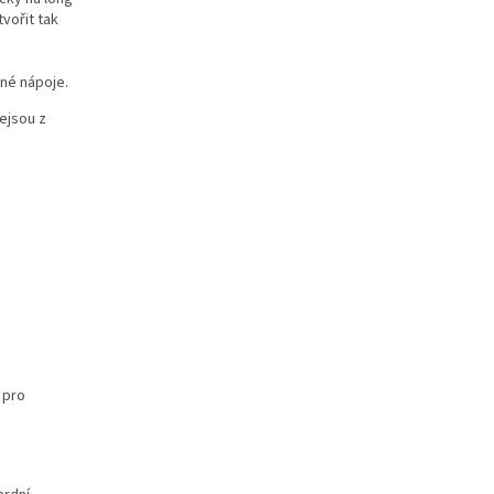
vořit tak
čné nápoje.
nejsou z
 pro