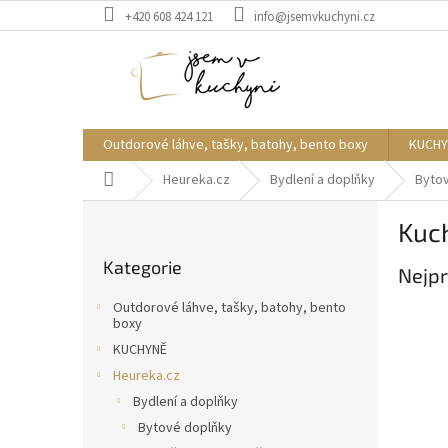
Přejít
+420 608 424 121
info@jsemvkuchyni.cz
na
obsah
Outdorové láhve, tašky, batohy, bento boxy
KUCHY
Domů
Heureka.cz
Bydlení a doplňky
Byto
P
Kuc
o
Přeskočit
s
Kategorie
kategorie
Nejpr
t
r
Outdorové láhve, tašky, batohy, bento
a
boxy
n
KUCHYNĚ
n
Heureka.cz
í
Bydlení a doplňky
p
Bytové doplňky
a