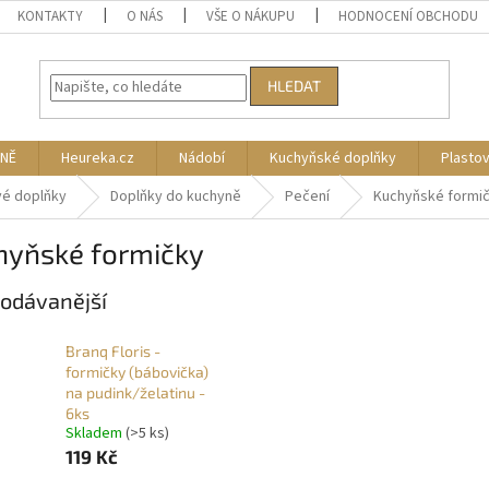
KONTAKTY
O NÁS
VŠE O NÁKUPU
HODNOCENÍ OBCHODU
HLEDAT
NĚ
Heureka.cz
Nádobí
Kuchyňské doplňky
Plasto
vé doplňky
Doplňky do kuchyně
Pečení
Kuchyňské formi
hyňské formičky
odávanější
Branq Floris -
formičky (bábovička)
na pudink/želatinu -
6ks
Skladem
(>5 ks)
119 Kč