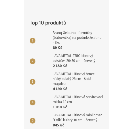
Top 10 produktů
Branq Gelatina - formičky
(bábovička) na pudink/želatinu
- 3ks
89 Kč
LAVA METAL TRIO litinový
pekáček 26x30 cm - červený
2 150 Kč
LAVA METAL Litinový hrnec
nízký kulatý 28 cm - šedá
majolika
4 190 Kč
LAVA METAL Litinová servírovací
miska 18 cm
1 038 Kč
LAVA METAL Litinový mini hrnec
"Folk" kulatý 10 cm - červený
845 Kč