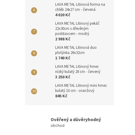
LAVA METAL Litinová forma na
chléb 24x27 cm - červená
4 020 Kč
LAVA METAL Litinový pekáč
22x30cm s dřevěným
podstavcem - modrý
2 988 Kč
LAVA METAL Litinová duo
plotýnka 26x32cm
1 740 Kč
LAVA METAL Litinový hrnec
nízký kulatý 28 cm - červený
3 250 Kč
LAVA METAL Litinový mini hrnec
kulatý 10 cm - oranžový
845 Kč
Ověřený a důvěryhodný
obchod