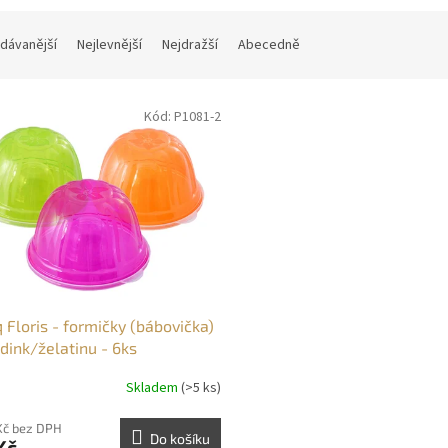
dávanější
Nejlevnější
Nejdražší
Abecedně
Kód:
P1081-2
 Floris - formičky (bábovička)
dink/želatinu - 6ks
Skladem
(>5 ks)
Kč bez DPH
Do košíku
Kč