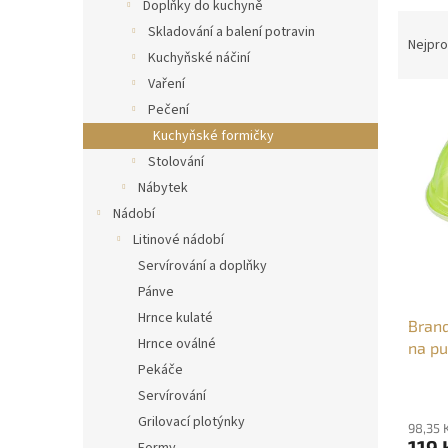
n
Doplňky do kuchyně
Ř
e
Skladování a balení potravin
a
Nejpro
l
Kuchyňské náčiní
z
Vaření
e
V
n
Pečení
ý
í
Kuchyňské formičky
p
p
Stolování
i
r
Nábytek
s
o
Nádobí
p
d
r
u
Litinové nádobí
o
k
Servírování a doplňky
d
t
Pánve
u
ů
Hrnce kulaté
Branq
k
Hrnce oválné
na pu
t
Pekáče
ů
Servírování
Grilovací plotýnky
98,35 
119 