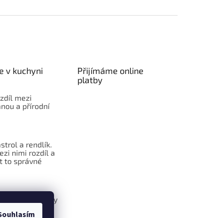
e v kuchyni
Přijímáme online
platby
ozdíl mezi
nou a přírodní
strol a rendlík.
ezi nimi rozdíl a
t to správné
Raffaelo kuličky
ž kupované
Souhlasím