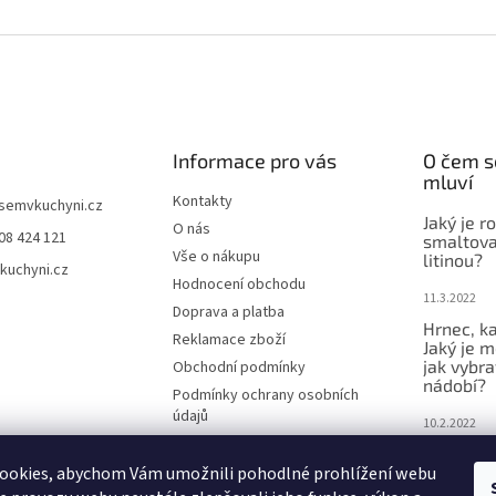
Informace pro vás
O čem s
mluví
Kontakty
jsemvkuchyni.cz
Jaký je r
O nás
08 424 121
smaltova
Vše o nákupu
litinou?
kuchyni.cz
Hodnocení obchodu
11.3.2022
Doprava a platba
Hrnec, ka
Reklamace zboží
Jaký je m
jak vybra
Obchodní podmínky
nádobí?
Podmínky ochrany osobních
údajů
10.2.2022
Bounty a 
ookies, abychom Vám umožnili pohodlné prohlížení webu
lepší ne