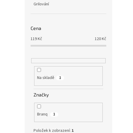
Grilování
Cena
119
Kč
120
Kč
Na skladě
1
Značky
Branq
1
Položek k zobrazení:
1