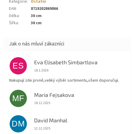
Kategorie
:
Ostatní
EAN
:
8719202869866
Délka
:
30 cm
Šířka
:
30 cm
Eva Elisabeth Simbartlova
ES
Hodnocení obchodu je 5 z 5 hvězdiček.
18.1.2026
Nakupují zde prvně,veliký výběr sortimentu,všem doporučuji.
Maria Fejsakova
MF
Hodnocení obchodu je 5 z 5 hvězdiček.
18.12.2025
David Manhal
DM
Hodnocení obchodu je 5 z 5 hvězdiček.
12.12.2025