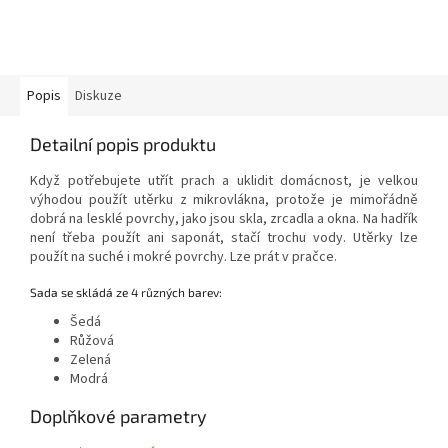
Popis
Diskuze
Detailní popis produktu
Když potřebujete utřít prach a uklidit domácnost, je velkou
výhodou použít utěrku z mikrovlákna, protože je mimořádně
dobrá na lesklé povrchy, jako jsou skla, zrcadla a okna. Na hadřík
není třeba použít ani saponát, stačí trochu vody. Utěrky lze
použít na suché i mokré povrchy. Lze prát v pračce.
Sada se skládá ze 4 různých barev:
Šedá
Růžová
Zelená
Modrá
Doplňkové parametry