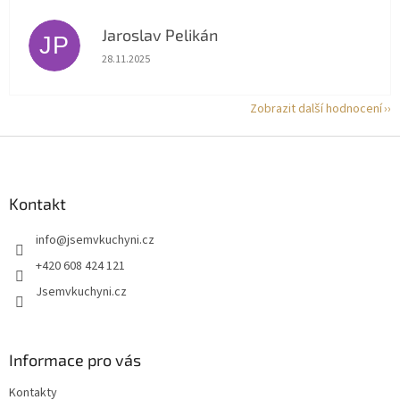
Jaroslav Pelikán
JP
Hodnocení obchodu je 5 z 5 hvězdiček.
28.11.2025
Zobrazit další hodnocení
Z
á
p
a
Kontakt
t
info
@
jsemvkuchyni.cz
í
+420 608 424 121
Jsemvkuchyni.cz
Informace pro vás
Kontakty