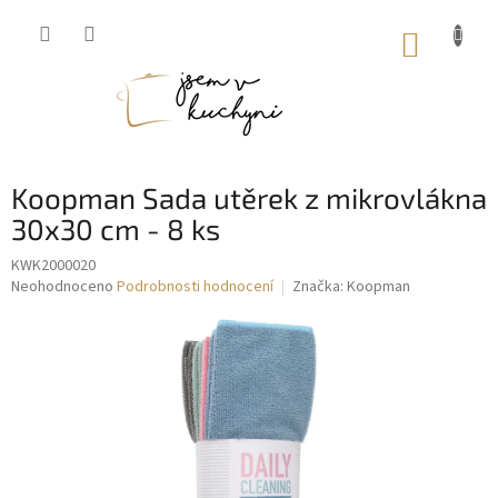
Přejít
na
NÁKUP
obsah
KOŠÍK
Koopman Sada utěrek z mikrovlákna
30x30 cm - 8 ks
KWK2000020
Průměrné
Neohodnoceno
Podrobnosti hodnocení
Značka:
Koopman
hodnocení
produktu
je
0,0
z
5
hvězdiček.