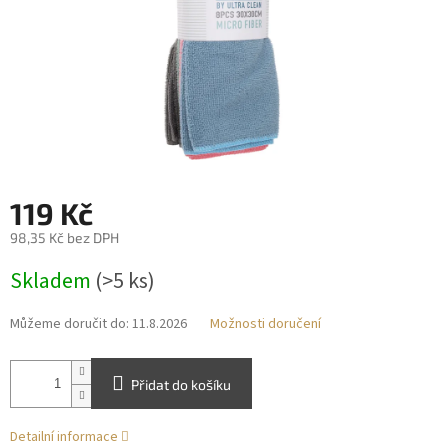
119 Kč
98,35 Kč bez DPH
Měrná
Skladem
(>5 ks)
cena:
Můžeme doručit do:
11.8.2026
Možnosti doručení
Přidat do košíku
Detailní informace