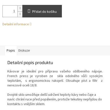
Přidat do košíku
Detailní informace
Popis
Diskuze
Detailní popis produktu
Kávovar je ideální pro přípravu vašeho oblíbeného nápoje.
French press je vyroben
ze
skla odolného vůči vysokým
teplotám,
s ergonomickou rukojetí. Obsahuje píst a filtr
z
nerezové oceli 18/8.
Dvojité sklo umožňuje delší udržení teploty kávy nebo čaje a
navíc chrání ruce před popálením, protože tekutiny nepřijdou do
kontaktu s vnějším sklem.