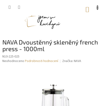
Přejít
na
NÁKUP
obsah
KOŠÍK
NAVA Dvoustěnný skleněný french
press - 1000ml
N10-225-025
Průměrné
Neohodnoceno
Podrobnosti hodnocení
Značka:
NAVA
hodnocení
produktu
je
0,0
z
5
hvězdiček.