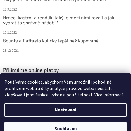
11.3.2022
Hrnec, kastrol a rendlík. Jaký je mezi nimi rozdíl a jak
vybrat to správné nádobí?
10.2.2022
Bounty a Raffaelo kuličky lepší než kupované
23.12.2021
Přijímáme online platby
Používáme cookies, abychom Vám umožnili pohodlné
prohlížení webu a díky analýze provozu webu neustále
zlepšovali jeho funkce, výkon a použitelnost.
Více informací
Nastavení
Vytvořil Shoptet
Souhlasím
Copyright 2026
Jsem v kuchyni
. Všechna práva vyhrazena.