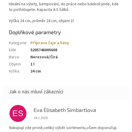
Ideální na výlety, kempování, do práce nebo kdekoli jinde, kde
to potřebujete. Kapacita 4-5 šálků
Výška 24 cm, průměr 24 cm, objem 1l
Doplňkové parametry
Kategorie
:
Příprava čaje a kávy
EAN
:
5205746005608
Barva
:
Nerezová/Čirá
Objem
:
1 l
Výška
:
24 cm
Eva Elisabeth Simbartlova
ES
Hodnocení obchodu je 5 z 5 hvězdiček.
18.1.2026
Nakupují zde prvně,veliký výběr sortimentu,všem doporučuji.