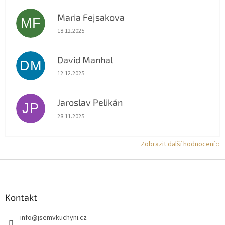
Maria Fejsakova
MF
Hodnocení obchodu je 5 z 5 hvězdiček.
18.12.2025
David Manhal
DM
Hodnocení obchodu je 5 z 5 hvězdiček.
12.12.2025
Jaroslav Pelikán
JP
Hodnocení obchodu je 5 z 5 hvězdiček.
28.11.2025
Zobrazit další hodnocení
Z
á
p
a
Kontakt
t
info
@
jsemvkuchyni.cz
í