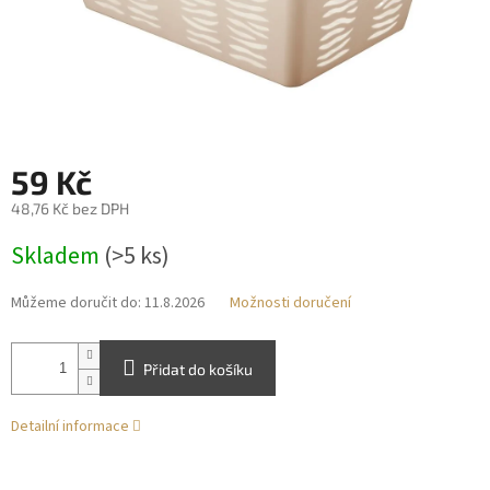
59 Kč
48,76 Kč bez DPH
Měrná
Skladem
(>5 ks)
cena:
Můžeme doručit do:
11.8.2026
Možnosti doručení
Přidat do košíku
Detailní informace