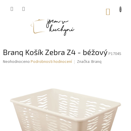
Přejít
na
NÁKUP
obsah
KOŠÍK
Branq Košík Zebra Z4 - béžový
P1704S
Průměrné
Neohodnoceno
Podrobnosti hodnocení
Značka:
Branq
hodnocení
produktu
je
0,0
z
5
hvězdiček.