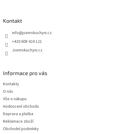
Z
á
p
a
Kontakt
t
info
@
jsemvkuchyni.cz
í
+420 608 424 121
Jsemvkuchyni.cz
Informace pro vás
Kontakty
O nás
Vše o nákupu
Hodnocení obchodu
Doprava a platba
Reklamace zboží
Obchodní podmínky