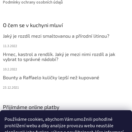
Podmínky ochrany osobních údajů
O čem se v kuchyni mluví
Jaký je rozdíl mezi smaltovanou a přírodní litinou?
11.3.2022
Hrnec, kastrol a rendlík. Jaký je mezi nimi rozdíl a jak
vybrat to správné nádobí?
10.2.2022
Bounty a Raffaelo kuličky lepší než kupované
23.12.2021
Přijímáme online platby
Používáme cookies, abychom Vám umožnili pohodlné
prohlížení webu a díky analýze provozu webu neustále