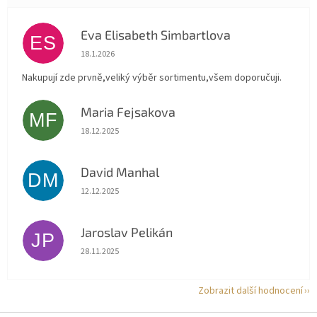
Eva Elisabeth Simbartlova
ES
Hodnocení obchodu je 5 z 5 hvězdiček.
18.1.2026
Nakupují zde prvně,veliký výběr sortimentu,všem doporučuji.
Maria Fejsakova
MF
Hodnocení obchodu je 5 z 5 hvězdiček.
18.12.2025
David Manhal
DM
Hodnocení obchodu je 5 z 5 hvězdiček.
12.12.2025
Jaroslav Pelikán
JP
Hodnocení obchodu je 5 z 5 hvězdiček.
28.11.2025
Zobrazit další hodnocení