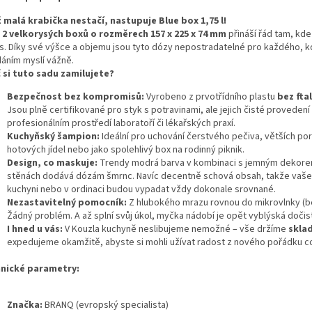
 malá krabička nestačí, nastupuje Blue box 1,75 l!
2 velkorysých boxů o rozměrech 157 x 225 x 74 mm
přináší řád tam, kde
s. Díky své výšce a objemu jsou tyto dózy nepostradatelné pro každého, k
dáním myslí vážně.
 si tuto sadu zamilujete?
Bezpečnost bez kompromisů:
Vyrobeno z prvotřídního plastu
bez fta
Jsou plně certifikované pro styk s potravinami, ale jejich čisté provedení 
profesionálním prostředí laboratoří či lékařských praxí.
Kuchyňský šampion:
Ideální pro uchování čerstvého pečiva, větších por
hotových jídel nebo jako spolehlivý box na rodinný piknik.
Design, co maskuje:
Trendy modrá barva v kombinaci s jemným dekore
stěnách dodává dózám šmrnc. Navíc decentně schová obsah, takže vaše 
kuchyni nebo v ordinaci budou vypadat vždy dokonale srovnané.
Nezastavitelný pomocník:
Z hlubokého mrazu rovnou do mikrovlnky (b
Žádný problém. A až splní svůj úkol, myčka nádobí je opět vyblýská dočis
I hned u vás:
V Kouzla kuchyně neslibujeme nemožné – vše držíme
skla
expedujeme okamžitě, abyste si mohli užívat radost z nového pořádku co
hnické parametry:
Značka:
BRANQ (evropský specialista)