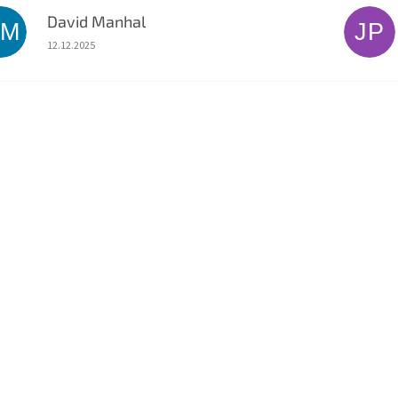
David Manhal
DM
JP
Hodnocení obchodu je 5 z 5 hvězdiček.
12.12.2025