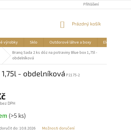
DOPRAVA A PLATBA
REKLAMACE ZBOŽÍ
Přihlášení
OBCHODNÍ PODMÍNKY
NÁKUPNÍ
Prázdný košík
KOŠÍK
vé výrobky
Sklo
Outdorové láhve a boxy
Elektrické příst
Branq Sada 2 ks dóz na potraviny Blue box 1,75l -
obdelníková
1,75l - obdelníková
P2175-2
Kč
 bez DPH
dem
(>5 ks)
oručit do:
10.8.2026
Možnosti doručení