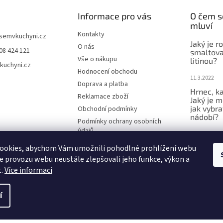
Informace pro vás
O čem s
mluví
Kontakty
jsemvkuchyni.cz
Jaký je r
O nás
08 424 121
smaltova
Vše o nákupu
litinou?
kuchyni.cz
Hodnocení obchodu
11.3.2022
Doprava a platba
Hrnec, ka
Reklamace zboží
Jaký je m
jak vybra
Obchodní podmínky
nádobí?
Podmínky ochrany osobních
údajů
10.2.2022
ookies, abychom Vám umožnili pohodlné prohlížení webu
Bounty a 
lepší ne
ze provozu webu neustále zlepšovali jeho funkce, výkon a
t.
Více informací
23.12.2021
í
.