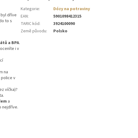
Kategorie
:
Dózy na potraviny
 byl dříve
EAN
:
5901098412315
do to s
TARIC kód
:
3924100090
Země původu
:
Polsko
látů a BPA
.
oceníte i v
cí
m na
police v
ez víčka)?
ta.
dem
a
 nejdříve.