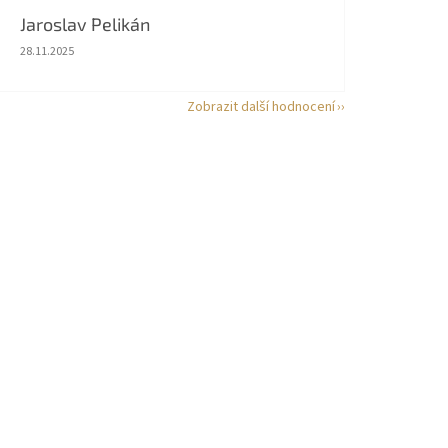
Jaroslav Pelikán
Hodnocení obchodu je 5 z 5 hvězdiček.
28.11.2025
Zobrazit další hodnocení