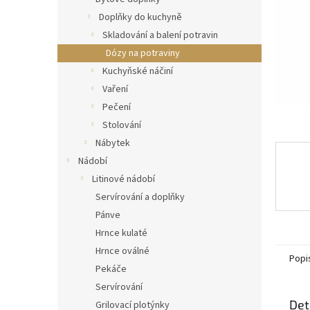
a
n
Doplňky do kuchyně
e
Skladování a balení potravin
l
Dózy na potraviny
Kuchyňské náčiní
Vaření
Pečení
Stolování
Nábytek
Nádobí
Litinové nádobí
Servírování a doplňky
Pánve
Hrnce kulaté
Hrnce oválné
Popi
Pekáče
Servírování
Det
Grilovací plotýnky