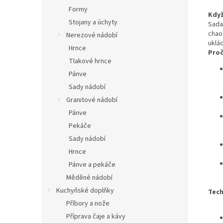
Formy
Když
Stojany a úchyty
Sada
chao
Nerezové nádobí
uklá
Hrnce
Proč
Tlakové hrnce
Pánve
Sady nádobí
Granitové nádobí
Pánve
Pekáče
Sady nádobí
Hrnce
Pánve a pekáče
Měděné nádobí
Kuchyňské doplňky
Tec
Příbory a nože
Příprava čaje a kávy