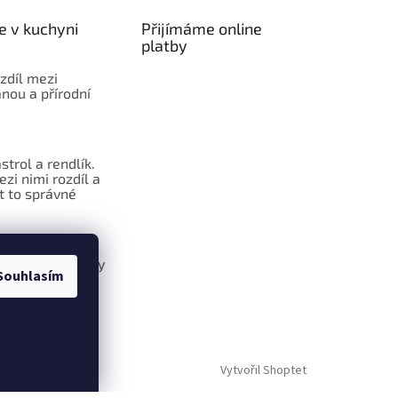
e v kuchyni
Přijímáme online
platby
ozdíl mezi
nou a přírodní
strol a rendlík.
ezi nimi rozdíl a
t to správné
Raffaelo kuličky
Souhlasím
ž kupované
Vytvořil Shoptet