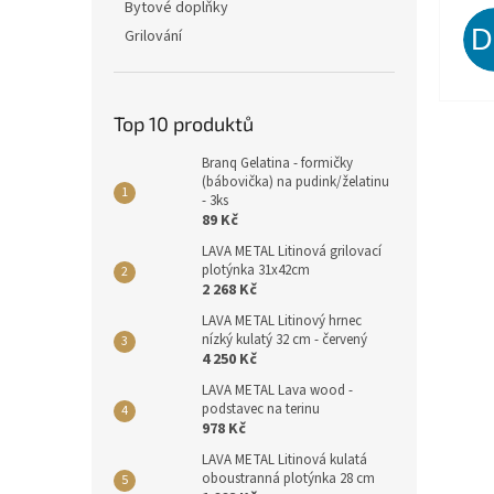
Bytové doplňky
Grilování
Top 10 produktů
Branq Gelatina - formičky
(bábovička) na pudink/želatinu
- 3ks
89 Kč
LAVA METAL Litinová grilovací
plotýnka 31x42cm
2 268 Kč
LAVA METAL Litinový hrnec
nízký kulatý 32 cm - červený
4 250 Kč
LAVA METAL Lava wood -
podstavec na terinu
978 Kč
LAVA METAL Litinová kulatá
oboustranná plotýnka 28 cm