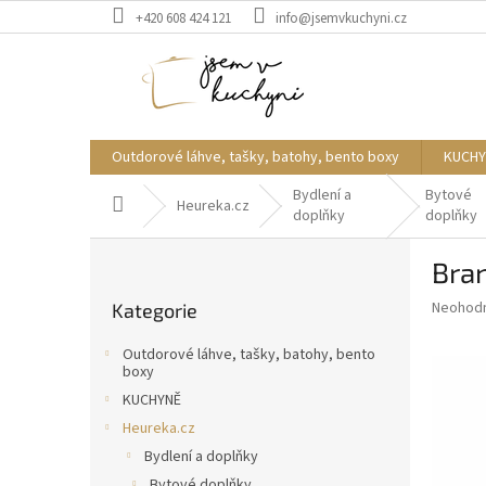
Přejít
+420 608 424 121
info@jsemvkuchyni.cz
na
obsah
Outdorové láhve, tašky, batohy, bento boxy
KUCHY
Bydlení a
Bytové
Domů
Heureka.cz
doplňky
doplňky
P
Bran
o
Přeskočit
s
Průměr
Neohod
Kategorie
kategorie
t
hodnoce
r
produkt
Outdorové láhve, tašky, batohy, bento
a
je
boxy
0,0
n
KUCHYNĚ
z
n
Heureka.cz
5
í
hvězdič
Bydlení a doplňky
p
Bytové doplňky