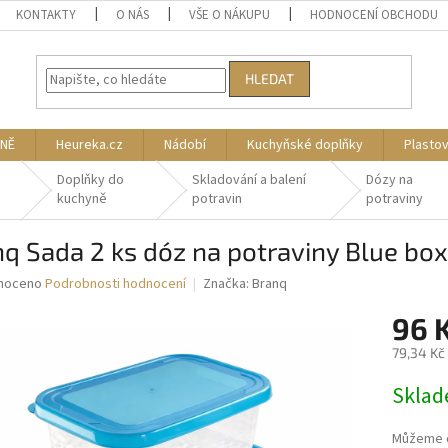
KONTAKTY
O NÁS
VŠE O NÁKUPU
HODNOCENÍ OBCHODU
HLEDAT
NĚ
Heureka.cz
Nádobí
Kuchyňské doplňky
Plasto
Doplňky do
Skladování a balení
Dózy na
kuchyně
potravin
potraviny
q Sada 2 ks dóz na potraviny Blue box 
né
noceno
Podrobnosti hodnocení
Značka:
Branq
ní
96 
u
79,34 Kč
Měrná
Skla
cena:
ek.
Můžeme d