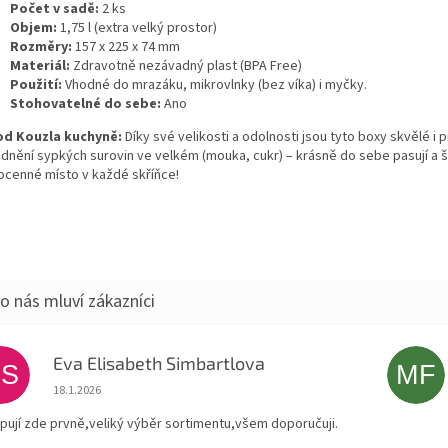
Počet v sadě:
2 ks
Objem:
1,75 l (extra velký prostor)
Rozměry:
157 x 225 x 74 mm
Materiál:
Zdravotně nezávadný plast (BPA Free)
Použití:
Vhodné do mrazáku, mikrovlnky (bez víka) i myčky.
Stohovatelné do sebe:
Ano
od Kouzla kuchyně:
Díky své velikosti a odolnosti jsou tyto boxy skvělé i 
adnění sypkých surovin ve velkém (mouka, cukr) – krásně do sebe pasují a š
ocenné místo v každé skříňce!
Eva Elisabeth Simbartlova
ES
MF
Hodnocení obchodu je 5 z 5 hvězdiček.
18.1.2026
pují zde prvně,veliký výběr sortimentu,všem doporučuji.