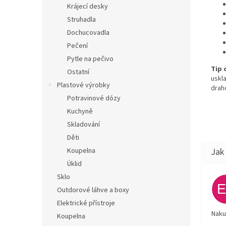
Krájecí desky
Struhadla
Dochucovadla
Pečení
Pytle na pečivo
Tip 
Ostatní
uskl
Plastové výrobky
drah
Potravinové dózy
Kuchyně
Skladování
Děti
Koupelna
Úklid
Sklo
Outdorové láhve a boxy
Elektrické přístroje
Naku
Koupelna