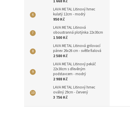
1 668 Kč
LAVA METAL Litinový hrnec
kulatý 12cm - modrý
950 Kč
LAVA METAL Litinová
oboustranná plotýnka 22x30cm
1 500 Kč
LAVA METAL Litinová grilovací
pánev 26x26 cm - světle fialová
2 580 Kč
LAVA METAL Litinový pekáč
22x30cm s dřevěným
podstavcem - modrý
2 988 Kč
LAVA METAL Litinový hrnec
oválný 29cm - červený
3 756 Kč
Z
á
p
a