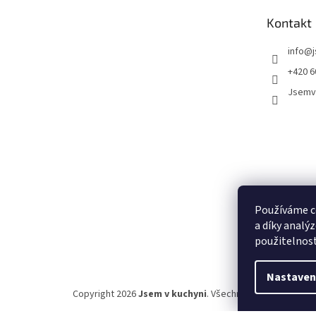
t
Kontakt
í
info
@
+420 6
Jsemv
Používáme c
a díky analý
použitelnos
Nastaven
Copyright 2026
Jsem v kuchyni
. Všechna práva vyhrazena