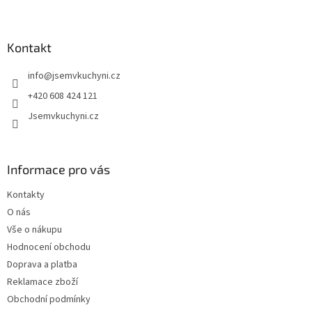
Z
á
p
a
Kontakt
t
info
@
jsemvkuchyni.cz
í
+420 608 424 121
Jsemvkuchyni.cz
Informace pro vás
Kontakty
O nás
Vše o nákupu
Hodnocení obchodu
Doprava a platba
Reklamace zboží
Obchodní podmínky