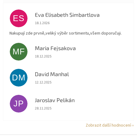
Eva Elisabeth Simbartlova
ES
Hodnocení obchodu je 5 z 5 hvězdiček.
18.1.2026
Nakupují zde prvně,veliký výběr sortimentu,všem doporučuji.
Maria Fejsakova
MF
Hodnocení obchodu je 5 z 5 hvězdiček.
18.12.2025
David Manhal
DM
Hodnocení obchodu je 5 z 5 hvězdiček.
12.12.2025
Jaroslav Pelikán
JP
Hodnocení obchodu je 5 z 5 hvězdiček.
28.11.2025
Zobrazit další hodnocení