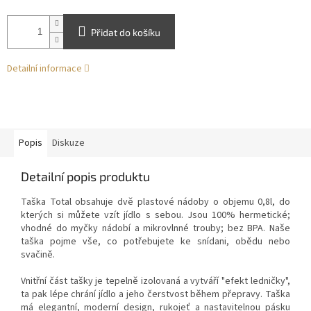
Přidat do košíku
Detailní informace
Popis
Diskuze
Detailní popis produktu
Taška Total obsahuje dvě plastové nádoby o objemu 0,8l, do
kterých si můžete vzít jídlo s sebou. Jsou 100% hermetické;
vhodné do myčky nádobí a mikrovlnné trouby; bez BPA. Naše
taška pojme vše, co potřebujete ke snídani, obědu nebo
svačině.
Vnitřní část tašky je tepelně izolovaná a vytváří "efekt ledničky",
ta pak lépe chrání jídlo a jeho čerstvost během přepravy. Taška
má elegantní, moderní design, rukojeť a nastavitelnou pásku