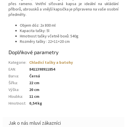
přes rameno. Vnitřní síťovaná kapsa je ideální na ukládání
příborů, ubrousků a vnější kapsička je připravena na vaše osobní
předměty.
Objem dóz: 2x 800 ml
Kapacita tašky: 5l
Hmotnost tašky včetně boxů: 540g
Rozměry tašky :
22×11×20 cm
Doplňkové parametry
Kategorie
:
Chladicí tašky a batohy
EAN
:
8411398911854
Barva
:
Černá
Šířka
:
22 cm
Výška
:
20 cm
Hloubka
:
11 cm
Hmotnost
:
0,54 kg