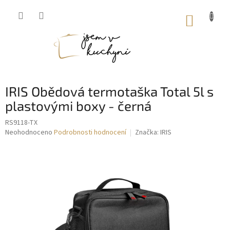
Přejít
na
NÁKUP
obsah
KOŠÍK
IRIS Obědová termotaška Total 5l s
plastovými boxy - černá
RS9118-TX
Průměrné
Neohodnoceno
Podrobnosti hodnocení
Značka:
IRIS
hodnocení
produktu
je
0,0
z
5
hvězdiček.