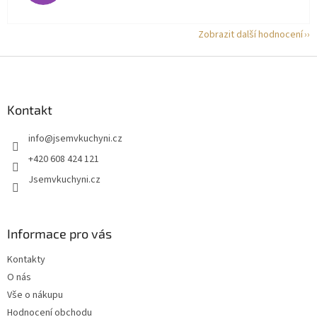
Zobrazit další hodnocení
Z
á
p
a
Kontakt
t
info
@
jsemvkuchyni.cz
í
+420 608 424 121
Jsemvkuchyni.cz
Informace pro vás
Kontakty
O nás
Vše o nákupu
Hodnocení obchodu