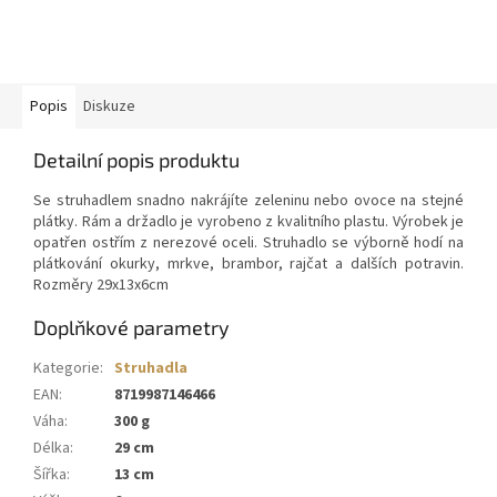
Popis
Diskuze
Detailní popis produktu
Se struhadlem snadno nakrájíte zeleninu nebo ovoce na stejné
plátky. Rám a držadlo je vyrobeno z kvalitního plastu. Výrobek je
opatřen ostřím z nerezové oceli. Struhadlo se výborně hodí na
plátkování okurky, mrkve, brambor, rajčat a dalších potravin.
Rozměry 29x13x6cm
Doplňkové parametry
Kategorie
:
Struhadla
EAN
:
8719987146466
Váha
:
300 g
Délka
:
29 cm
Šířka
:
13 cm