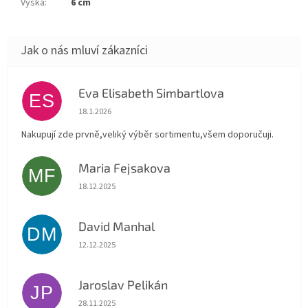
Výška
:
6 cm
Eva Elisabeth Simbartlova
ES
Hodnocení obchodu je 5 z 5 hvězdiček.
18.1.2026
Nakupují zde prvně,veliký výběr sortimentu,všem doporučuji.
Maria Fejsakova
MF
Hodnocení obchodu je 5 z 5 hvězdiček.
18.12.2025
David Manhal
DM
Hodnocení obchodu je 5 z 5 hvězdiček.
12.12.2025
Jaroslav Pelikán
JP
Hodnocení obchodu je 5 z 5 hvězdiček.
28.11.2025