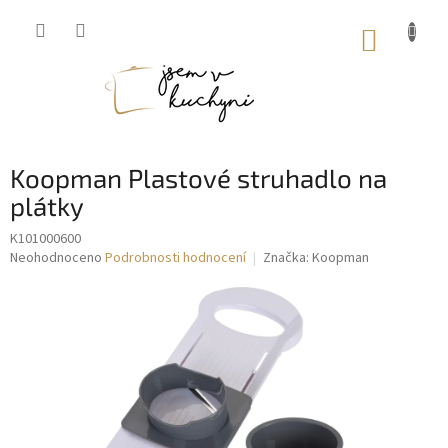
Přejít
na
NÁKUP
obsah
KOŠÍK
Koopman Plastové struhadlo na
plátky
K101000600
Průměrné
Neohodnoceno
Podrobnosti hodnocení
Značka:
Koopman
hodnocení
produktu
je
0,0
z
5
hvězdiček.