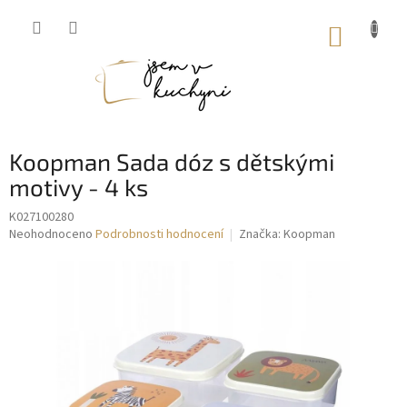
Přejít
na
NÁKUP
obsah
KOŠÍK
Koopman Sada dóz s dětskými
motivy - 4 ks
K027100280
Průměrné
Neohodnoceno
Podrobnosti hodnocení
Značka:
Koopman
hodnocení
produktu
je
0,0
z
5
hvězdiček.