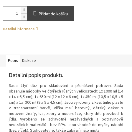
Přidat do košíku
Detailní informace
Popis
Diskuze
Detailní popis produktu
Sada čtyř dóz pro skladování a přenášení potravin. Sada
obsahuje nádobky ve čtyřech různých velikostech: 1x 1000 ml (14
x 14 x 6,5 cm), 1x 650 ml (12 x 12 x 6 cm), 1x 450 ml (10,5 x 10,5 x 5
cm) a 1x 300 ml (9 x 9 x 4,5 cm). Jsou vyrobeny z kvalitního plastu
v transparentní barvě, víčka mají barevný, dětský dekor s
motivem žirafy, lva, zebry a nosorožce, který děti povzbudí k
jídlu. Vyrobeno ze zdravotně nezávadných a potravinově
neutrálních materiálů - bez BPA. Jsou vhodné do myčky nádobí
(bez víček). Stohovatelné, takže zabírají málo místa.