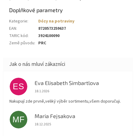
Doplňkové parametry
Kategorie
:
Dózy na potraviny
EAN
:
8720573259637
TARIC kód
:
3924100090
Země původu
:
PRC
Eva Elisabeth Simbartlova
ES
Hodnocení obchodu je 5 z 5 hvězdiček.
18.1.2026
Nakupují zde prvně,veliký výběr sortimentu,všem doporučuji.
Maria Fejsakova
MF
Hodnocení obchodu je 5 z 5 hvězdiček.
18.12.2025