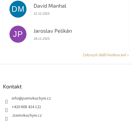
David Manhal
DM
Hodnocení obchodu je 5 z 5 hvězdiček.
12.12.2025
Jaroslav Pelikán
JP
Hodnocení obchodu je 5 z 5 hvězdiček.
28.11.2025
Zobrazit další hodnocení
Z
á
p
a
Kontakt
t
info
@
jsemvkuchyni.cz
í
+420 608 424 121
Jsemvkuchyni.cz