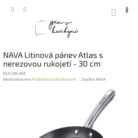
Přejít
na
NÁKUP
obsah
KOŠÍK
NAVA Litinová pánev Atlas s
nerezovou rukojetí - 30 cm
N10-205-004
Průměrné
Neohodnoceno
Podrobnosti hodnocení
Značka:
NAVA
hodnocení
produktu
je
0,0
z
5
hvězdiček.