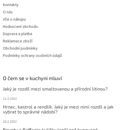
Kontakty
O nás
Vše o nákupu
Hodnocení obchodu
Doprava a platba
Reklamace zboží
Obchodní podmínky
Podmínky ochrany osobních údajů
O čem se v kuchyni mluví
Jaký je rozdíl mezi smaltovanou a přírodní litinou?
11.3.2022
Hrnec, kastrol a rendlík. Jaký je mezi nimi rozdíl a jak
vybrat to správné nádobí?
10.2.2022
Bounty a Raffaelo kuličky lepší než kupované