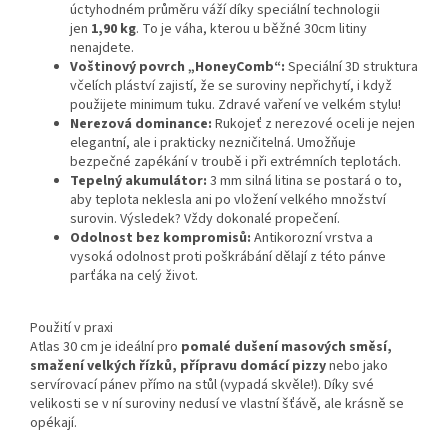
úctyhodném průměru váží díky speciální technologii
jen
1,90 kg
. To je váha, kterou u běžné 30cm litiny
nenajdete.
Voštinový povrch „HoneyComb“:
Speciální 3D struktura
včelích pláství zajistí, že se suroviny nepřichytí, i když
použijete minimum tuku. Zdravé vaření ve velkém stylu!
Nerezová dominance:
Rukojeť z nerezové oceli je nejen
elegantní, ale i prakticky nezničitelná. Umožňuje
bezpečné zapékání v troubě i při extrémních teplotách.
Tepelný akumulátor:
3 mm silná litina se postará o to,
aby teplota neklesla ani po vložení velkého množství
surovin. Výsledek? Vždy dokonalé propečení.
Odolnost bez kompromisů:
Antikorozní vrstva a
vysoká odolnost proti poškrábání dělají z této pánve
parťáka na celý život.
Použití v praxi
Atlas 30 cm je ideální pro
pomalé dušení masových směsí,
smažení velkých řízků, přípravu domácí pizzy
nebo jako
servírovací pánev přímo na stůl (vypadá skvěle!). Díky své
velikosti se v ní suroviny nedusí ve vlastní šťávě, ale krásně se
opékají.