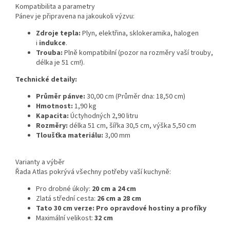
Kompatibilita a parametry
Pánev je připravena na jakoukoli výzvu:
Zdroje tepla:
Plyn, elektřina, sklokeramika, halogen
i
indukce
.
Trouba:
Plně kompatibilní (pozor na rozměry vaší trouby,
délka je 51 cm!).
Technické detaily:
Průměr pánve:
30,00 cm (Průměr dna: 18,50 cm)
Hmotnost:
1,90 kg
Kapacita:
Úctyhodných 2,90 litru
Rozměry:
délka 51 cm, šířka 30,5 cm, výška 5,50 cm
Tloušťka materiálu:
3,00 mm
Varianty a výběr
Řada Atlas pokrývá všechny potřeby vaší kuchyně:
Pro drobné úkoly:
20 cm a 24 cm
Zlatá střední cesta:
26 cm a 28 cm
Tato 30 cm verze: Pro opravdové hostiny a profíky
Maximální velikost:
32 cm