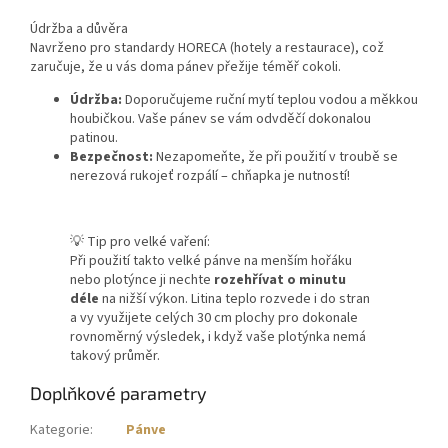
Údržba a důvěra
Navrženo pro standardy HORECA (hotely a restaurace), což
zaručuje, že u vás doma pánev přežije téměř cokoli.
Údržba:
Doporučujeme ruční mytí teplou vodou a měkkou
houbičkou. Vaše pánev se vám odvděčí dokonalou
patinou.
Bezpečnost:
Nezapomeňte, že při použití v troubě se
nerezová rukojeť rozpálí – chňapka je nutností!
💡 Tip pro velké vaření:
Při použití takto velké pánve na menším hořáku
nebo plotýnce ji nechte
rozehřívat o minutu
déle
na nižší výkon. Litina teplo rozvede i do stran
a vy využijete celých 30 cm plochy pro dokonale
rovnoměrný výsledek, i když vaše plotýnka nemá
takový průměr.
Doplňkové parametry
Kategorie
:
Pánve