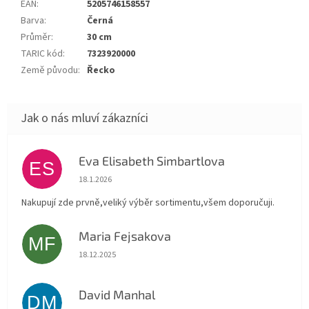
EAN
:
5205746158557
Barva
:
Černá
Průměr
:
30 cm
TARIC kód
:
7323920000
Země původu
:
Řecko
Eva Elisabeth Simbartlova
ES
Hodnocení obchodu je 5 z 5 hvězdiček.
18.1.2026
Nakupují zde prvně,veliký výběr sortimentu,všem doporučuji.
Maria Fejsakova
MF
Hodnocení obchodu je 5 z 5 hvězdiček.
18.12.2025
David Manhal
DM