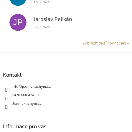
Hodnocení obchodu je 5 z 5 hvězdiček.
12.12.2025
Jaroslav Pelikán
JP
Hodnocení obchodu je 5 z 5 hvězdiček.
28.11.2025
Zobrazit další hodnocení
Z
á
p
a
Kontakt
t
info
@
jsemvkuchyni.cz
í
+420 608 424 121
Jsemvkuchyni.cz
Informace pro vás