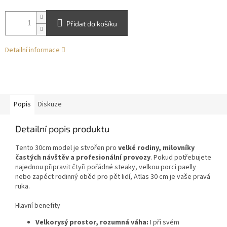
Přidat do košíku
Detailní informace
Popis
Diskuze
Detailní popis produktu
Tento 30cm model je stvořen pro
velké rodiny, milovníky
častých návštěv a profesionální provozy
. Pokud potřebujete
najednou připravit čtyři pořádné steaky, velkou porci paelly
nebo zapéct rodinný oběd pro pět lidí, Atlas 30 cm je vaše pravá
ruka.
Hlavní benefity
Velkorysý prostor, rozumná váha:
I při svém