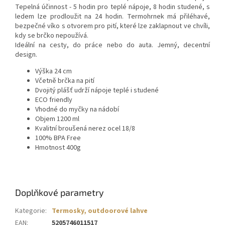
Tepelná účinnost - 5 hodin pro teplé nápoje, 8 hodin studené, s
ledem lze prodloužit na 24 hodin. Termohrnek má p
řiléhavé,
bezpečné víko s otvorem pro pití, které lze zaklapnout ve chvíli,
kdy se brčko nepoužívá.
Ideální na cesty, do práce nebo do auta. Jemný, decentní
design.
Výška 24 cm
Včetně brčka na pití
Dvojitý plášť udrží nápoje teplé i studené
ECO friendly
Vhodné do myčky na nádobí
Objem 1200 ml
Kvalitní broušená nerez ocel 18/8
100% BPA Free
Hmotnost 400g
Doplňkové parametry
Kategorie
:
Termosky, outdoorové lahve
EAN
:
5205746011517