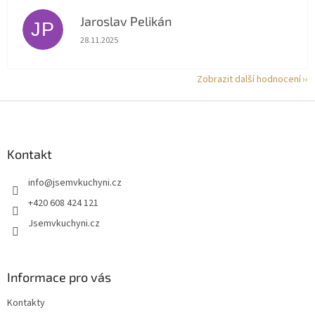
Jaroslav Pelikán
JP
Hodnocení obchodu je 5 z 5 hvězdiček.
28.11.2025
Zobrazit další hodnocení
Z
á
p
a
Kontakt
t
info
@
jsemvkuchyni.cz
í
+420 608 424 121
Jsemvkuchyni.cz
Informace pro vás
Kontakty