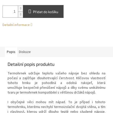
Přidat do košíku
Detailní informace
Popis
Diskuze
Detailní popis produktu
Termohrnek udržuje teplotu vašeho nápoje bez ohledu na
počasí a zajišťuje dlouhotrvající čerstvost. Klíčovou vlastností
tohoto hrnku je pohodlná a odolná rukojeť, která
umožňuje bezpečné přenášení nápojů a díky svému unikátnímu
tvaru je termohrnek kompatibilní s většinou držáků nápojů.
I obyčejné věci mohou mít nápad. To je případ i tohoto
termohrnku, kterému nechybí termoizolační dvojitá stěna, a tím
i vlastnost, kterou udrží dlouho teplé nebo studené nápoje.