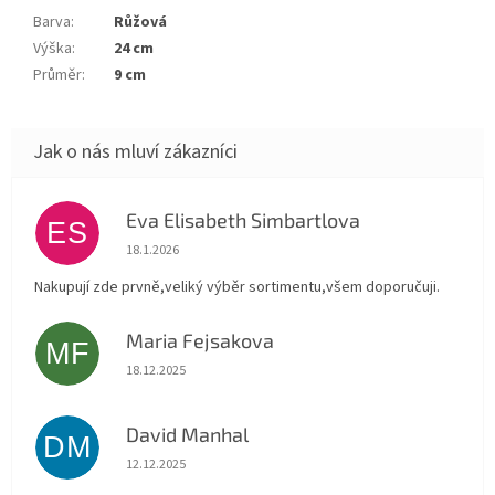
Barva
:
Růžová
Výška
:
24 cm
Průměr
:
9 cm
Eva Elisabeth Simbartlova
ES
Hodnocení obchodu je 5 z 5 hvězdiček.
18.1.2026
Nakupují zde prvně,veliký výběr sortimentu,všem doporučuji.
Maria Fejsakova
MF
Hodnocení obchodu je 5 z 5 hvězdiček.
18.12.2025
David Manhal
DM
Hodnocení obchodu je 5 z 5 hvězdiček.
12.12.2025