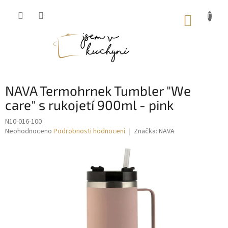
Přejít
na
NÁKUP
obsah
KOŠÍK
NAVA Termohrnek Tumbler "We
care" s rukojetí 900ml - pink
N10-016-100
Průměrné
Neohodnoceno
Podrobnosti hodnocení
Značka:
NAVA
hodnocení
produktu
je
0,0
z
5
hvězdiček.